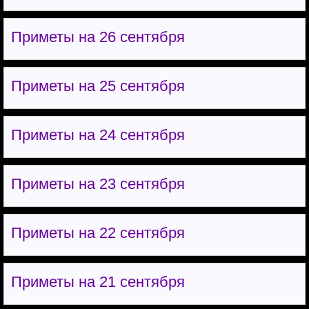
Приметы на 26 сентября
Приметы на 25 сентября
Приметы на 24 сентября
Приметы на 23 сентября
Приметы на 22 сентября
Приметы на 21 сентября