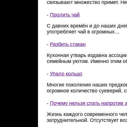
связывают множество примет. Н
-
Пролить чай
С давних времён и до наших дн
употребляет чай в огромных…
-
Разбить стакан
Кухонная утварь издавна ассоци
семейным уютом. Именно этим о
-
Упало кольцо
Многие поколения наших предков
огромное количество суеверий,
-
Почему нельзя спать напротив 
Жизнь каждого современного чел
затруднительной. Отсутствует во