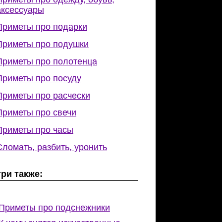
аксессуары
Приметы про подарки
Приметы про подушки
Приметы про полотенца
Приметы про посуду
Приметы про расчески
Приметы про свечи
Приметы про часы
Сломать, разбить, уронить
ри также:
Приметы про подснежники