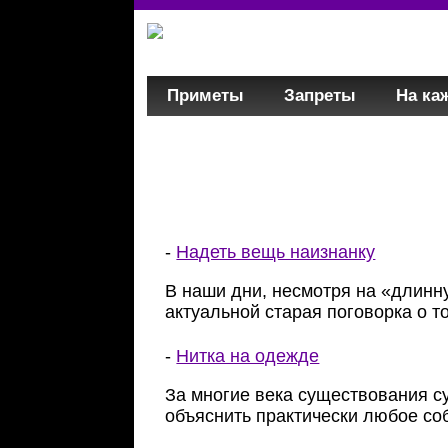
Приметы
Запреты
На ка
-
Надеть вещь наизнанку
В наши дни, несмотря на «длинн
актуальной старая поговорка о т
-
Нитка на одежде
За многие века существования с
объяснить практически любое с