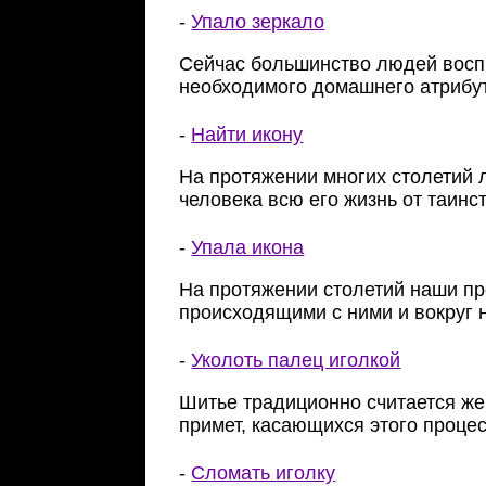
-
Упало зеркало
Сейчас большинство людей воспр
необходимого домашнего атрибу
-
Найти икону
На протяжении многих столетий 
человека всю его жизнь от таин
-
Упала икона
На протяжении столетий наши п
происходящими с ними и вокруг 
-
Уколоть палец иголкой
Шитье традиционно считается же
примет, касающихся этого проце
-
Сломать иголку