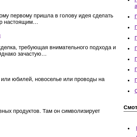
кому первому пришла в голову идея сделать
ир настоящим…
ы
сделка, требующая внимательного подхода и
Однако зачастую…
 или юбилей, новоселье или проводы на
Смот
авных продуктов. Там он символизирует