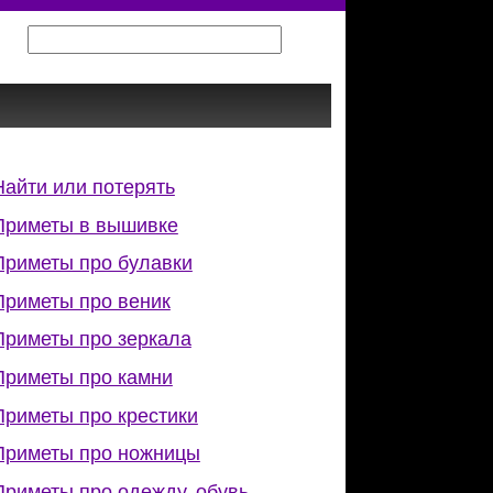
Найти или потерять
Приметы в вышивке
Приметы про булавки
Приметы про веник
Приметы про зеркала
Приметы про камни
Приметы про крестики
Приметы про ножницы
Приметы про одежду, обувь,