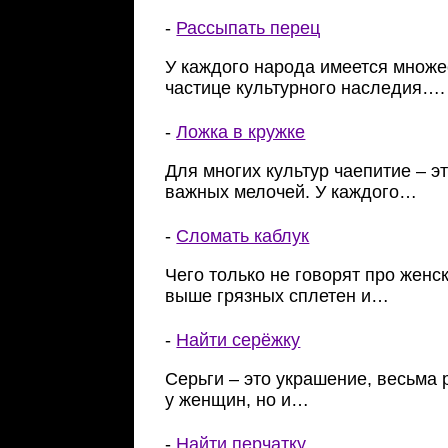
-
Рассыпать перец
У каждого народа имеется множес
частице культурного наследия….
-
Ложка в кружке
Для многих культур чаепитие – э
важных мелочей. У каждого…
-
Сломать каблук
Чего только не говорят про женс
выше грязных сплетен и…
-
Найти серёжку
Серьги – это украшение, весьма 
у женщин, но и…
-
Найти перчатку