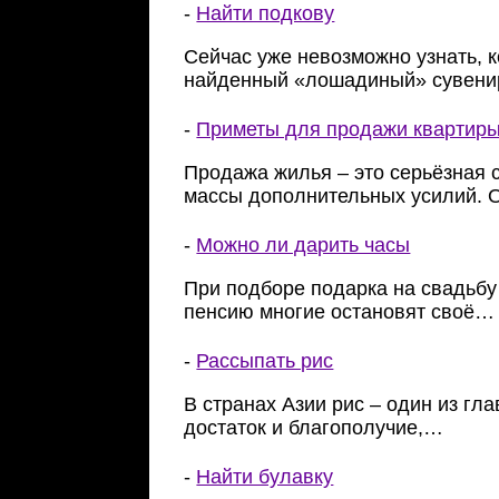
-
Найти подкову
Сейчас уже невозможно узнать, 
найденный «лошадиный» сувен
-
Приметы для продажи квартир
Продажа жилья – это серьёзная 
массы дополнительных усилий. 
-
Можно ли дарить часы
При подборе подарка на свадьбу
пенсию многие остановят своё…
-
Рассыпать рис
В странах Азии рис – один из гл
достаток и благополучие,…
-
Найти булавку