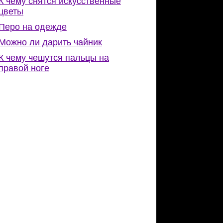
К чему снятся искусственные
цветы
Перо на одежде
Можно ли дарить чайник
К чему чешутся пальцы на
правой ноге