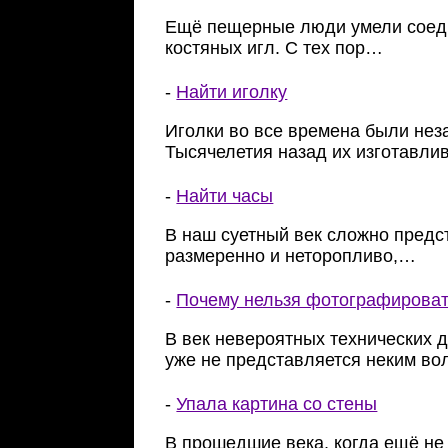
Ещё пещерные люди умели соед
костяных игл. С тех пор…
-
Найти иголку
Иголки во все времена были не
Тысячелетия назад их изготавли
-
Найти часы
В наш суетный век сложно предст
размеренно и неторопливо,…
-
Почему нельзя фотографироват
В век невероятных технических 
уже не представляется неким в
-
Упала картина со стены
В прошедшие века, когда ещё не