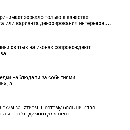
инимает зеркало только в качестве
та или варианта декорирования интерьера….
лики святых на иконах сопровождают
ства…
редки наблюдали за событиями,
них, а…
нским занятием. Поэтому большинство
сса и необходимого для него…