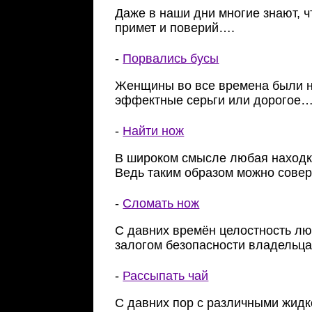
Даже в наши дни многие знают, 
примет и поверий….
-
Порвались бусы
Женщины во все времена были н
эффектные серьги или дорогое
-
Найти нож
В широком смысле любая находк
Ведь таким образом можно сов
-
Сломать нож
С давних времён целостность лю
залогом безопасности владельц
-
Рассыпать чай
С давних пор с различными жид