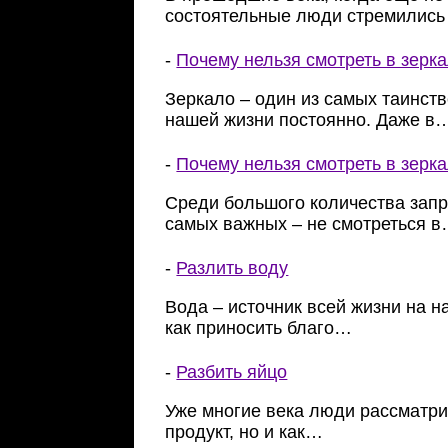
состоятельные люди стремились
-
Почему нельзя смотреть в зерка
Зеркало – один из самых таинств
нашей жизни постоянно. Даже в
-
Почему нельзя смотреть в зерк
Среди большого количества запре
самых важных – не смотреться 
-
Разлить воду
Вода – источник всей жизни на н
как приносить благо…
-
Разбить яйцо
Уже многие века люди рассматри
продукт, но и как…