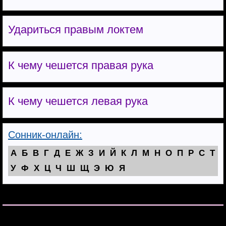
Удариться правым локтем
К чему чешется правая рука
К чему чешется левая рука
Сонник-онлайн:
А
Б
В
Г
Д
Е
Ж
З
И
Й
К
Л
М
Н
О
П
Р
С
Т
У
Ф
Х
Ц
Ч
Ш
Щ
Э
Ю
Я
[show_theme_switch_link]