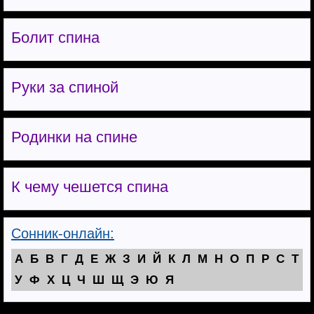
Болит спина
Руки за спиной
Родинки на спине
К чему чешется спина
Сонник-онлайн:
А
Б
В
Г
Д
Е
Ж
З
И
Й
К
Л
М
Н
О
П
Р
С
Т
У
Ф
Х
Ц
Ч
Ш
Щ
Э
Ю
Я
[show_theme_switch_link]