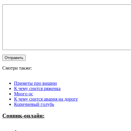
Смотри также:
Приметы про вишню
К чему снится ряженка
Много ос
К чему снится авария на дороге
Коричневый голубь
Сонник-онлайн: