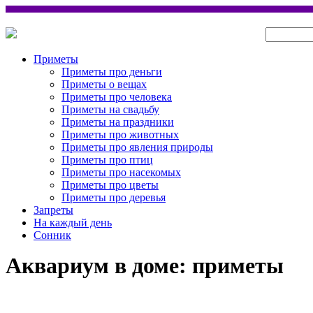
Приметы
Приметы про деньги
Приметы о вещах
Приметы про человека
Приметы на свадьбу
Приметы на праздники
Приметы про животных
Приметы про явления природы
Приметы про птиц
Приметы про насекомых
Приметы про цветы
Приметы про деревья
Запреты
На каждый день
Сонник
Аквариум в доме: приметы