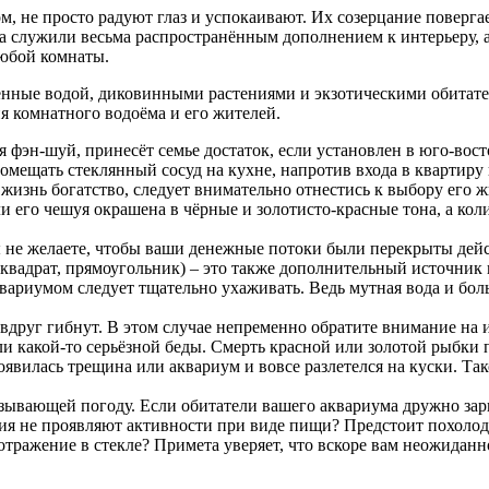
 не просто радуют глаз и успокаивают. Их созерцание повергае
 служили весьма распространённым дополнением к интерьеру, а
юбой комнаты.
ненные водой, диковинными растениями и экзотическими обитат
 комнатного водоёма и его жителей.
фэн-шуй, принесёт семье достаток, если установлен в юго-вост
мещать стеклянный сосуд на кухне, напротив входа в квартиру 
жизнь богатство, следует внимательно отнестись к выбору его 
и его чешуя окрашена в чёрные и золотисто-красные тона, а кол
вы не желаете, чтобы ваши денежные потоки были перекрыты дей
, квадрат, прямоугольник) – это также дополнительный источни
вариумом следует тщательно ухаживать. Ведь мутная вода и бо
вдруг гибнут. В этом случае непременно обратите внимание на и
жали какой-то серьёзной беды. Смерть красной или золотой рыб
явилась трещина или аквариум и вовсе разлетелся на куски. Так
зывающей погоду. Если обитатели вашего аквариума дружно зары
ия не проявляют активности при виде пищи? Предстоит похолода
тражение в стекле? Примета уверяет, что вскоре вам неожиданно