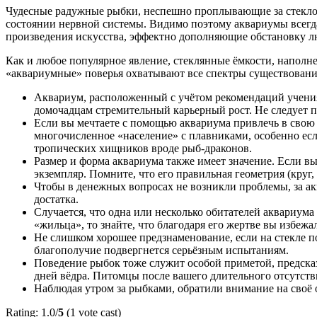
Чудесные радужные рыбки, неспешно проплывающие за стеклом,
состоянии нервной системы. Видимо поэтому аквариумы всегда
произведения искусства, эффектно дополняющие обстановку л
Как и любое популярное явление, стеклянные ёмкости, напол
«аквариумные» поверья охватывают все спектры существования
Аквариум, расположенный с учётом рекомендаций учения 
домочадцам стремительный карьерный рост. Не следует по
Если вы мечтаете с помощью аквариума привлечь в свою 
многочисленное «население» с плавниками, особенно есл
тропических хищников вроде рыб-драконов.
Размер и форма аквариума также имеет значение. Если 
экземпляр. Помните, что его правильная геометрия (круг
Чтобы в денежных вопросах не возникли проблемы, за ак
достатка.
Случается, что одна или несколько обитателей аквариума 
«жильца», то знайте, что благодаря его жертве вы избе
Не слишком хорошее предзнаменование, если на стекле по
благополучие подвергнется серьёзным испытаниям.
Поведение рыбок тоже служит особой приметой, предска
дней вёдра. Питомцы после вашего длительного отсутств
Наблюдая утром за рыбками, обратили внимание на своё о
Rating: 1.0/
5
(1 vote cast)