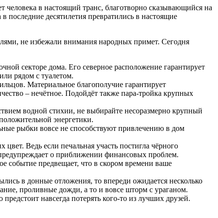
т человека в настоящий транс, благотворно сказывающийся на
 в последние десятилетия превратились в настоящие
елями, не избежали внимания народных примет. Сегодня
очной секторе дома. Его северное расположение гарантирует
или рядом с туалетом.
жильцов. Материальное благополучие гарантирует
ичество – нечётное. Подойдёт также пара-тройка крупных
ствием водной стихии, не выбирайте несоразмерно крупный
к положительной энергетики.
льные рыбки вовсе не способствуют привлечению в дом
х цвет. Ведь если печальная участь постигла чёрного
ки предупреждает о приближении финансовых проблем.
ое событие предвещает, что в скором времени ваше
лись в донные отложения, то впереди ожидается несколько
ние, проливные дожди, а то и вовсе шторм с ураганом.
 предстоит навсегда потерять кого-то из лучших друзей.