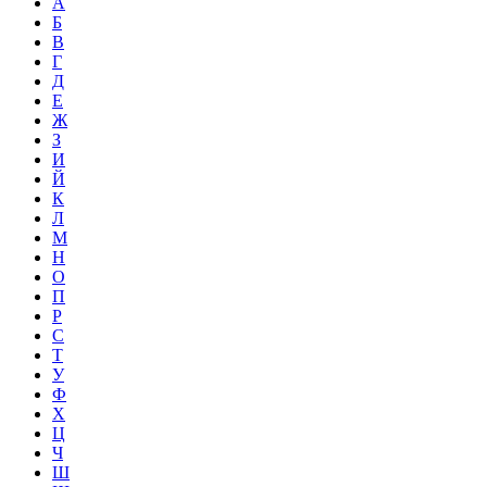
А
Б
В
Г
Д
Е
Ж
З
И
Й
К
Л
М
Н
О
П
Р
С
Т
У
Ф
Х
Ц
Ч
Ш