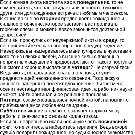
Если ночная икота настигла вас в
понедельник
, то не
сомневайтесь, что вас ожидает или звонок от близкого
друга, или долгожданная встреча с любимым человеком.
Икание во сне во
вторник
предвещает неожиданное и
сильное огорчение, которое заставит вас проливать
горючие слёзы, а может и вовсе закончится длительной
депрессией.
Если вы проснулись от неудержимой икоты в
среду
, то
воспринимайте её как своеобразное предупреждение.
Наверняка вы намереваетесь манипулировать чувствами
кого-то из близких людей, а высшие силы с помощью
неприятных ощущений предостерегают от такого поступка.
Не смогли хорошо выспаться в
четверг
? Не огорчайтесь!
Ведь икота, не дававшая спать в эту ночь, служит
предвестницей неожиданного озарения. Творческую
личность наверняка посетит вдохновение, бизнесмена
осенит нестандартная финансовая идея, а работник науки
сможет найти оригинальное решение проблемы.
Пятница
, ознаменовавшаяся ночной икотой, напомнит о
приближающемся любовном свидании.
Субботнее
икание в темноте означает скорую смену
работы и знакомство с новым коллективом.
Если вы непрерывно икали большую часть
воскресной
ночи, то не злитесь, а наберитесь терпения. Ведь вскоре
судьба подарит неожиданное, но судьбоносное знакомство