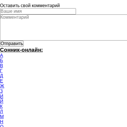
Оставить свой комментарий
Сонник-онлайн:
А
Б
В
Г
Д
Е
Ж
З
И
Й
К
Л
М
Н
О