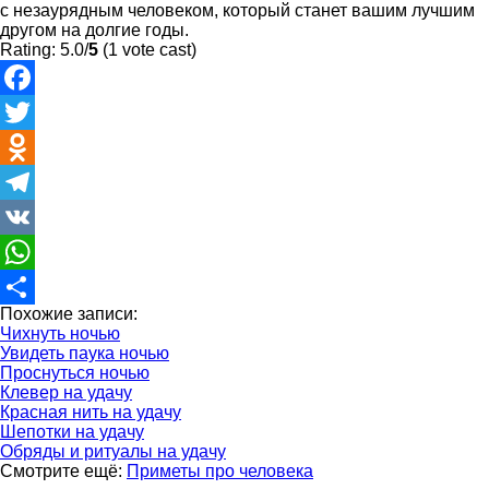
с незаурядным человеком, который станет вашим лучшим
другом на долгие годы.
Rating: 5.0/
5
(1 vote cast)
Facebook
Twitter
Odnoklassniki
Telegram
VK
WhatsApp
Похожие записи:
Отправить
Чихнуть ночью
Увидеть паука ночью
Проснуться ночью
Клевер на удачу
Красная нить на удачу
Шепотки на удачу
Обряды и ритуалы на удачу
Смотрите ещё:
Приметы про человека