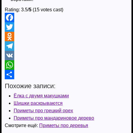
Rating: 3.5/
5
(15 votes cast)
F
a
T
c
w
O
e
i
d
T
b
t
n
e
V
o
t
o
l
K
W
o
e
k
e
h
О
Похожие записи:
k
r
l
g
a
т
Ёлка с двумя макушками
a
r
t
п
Шишки раскрываются
Приметы про грецкий орех
s
a
s
р
Приметы про мандариновое дерево
s
m
A
а
Смотрите ещё:
Приметы про деревья
n
p
в