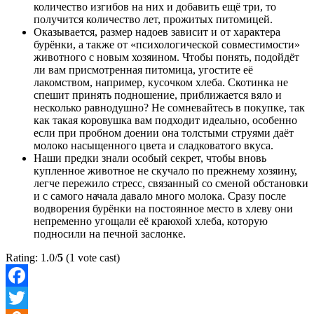
количество изгибов на них и добавить ещё три, то
получится количество лет, прожитых питомицей.
Оказывается, размер надоев зависит и от характера
бурёнки, а также от «психологической совместимости»
животного с новым хозяином. Чтобы понять, подойдёт
ли вам присмотренная питомица, угостите её
лакомством, например, кусочком хлеба. Скотинка не
спешит принять подношение, приближается вяло и
несколько равнодушно? Не сомневайтесь в покупке, так
как такая коровушка вам подходит идеально, особенно
если при пробном доении она толстыми струями даёт
молоко насыщенного цвета и сладковатого вкуса.
Наши предки знали особый секрет, чтобы вновь
купленное животное не скучало по прежнему хозяину,
легче пережило стресс, связанный со сменой обстановки
и с самого начала давало много молока. Сразу после
водворения бурёнки на постоянное место в хлеву они
непременно угощали её краюхой хлеба, которую
подносили на печной заслонке.
Rating: 1.0/
5
(1 vote cast)
Facebook