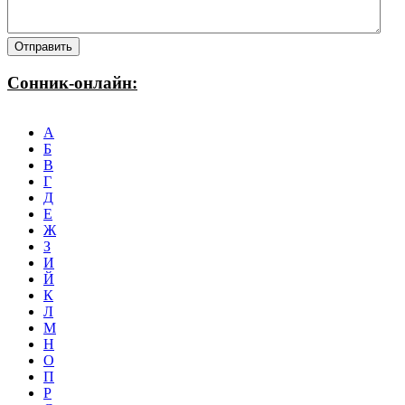
Сонник-онлайн:
А
Б
В
Г
Д
Е
Ж
З
И
Й
К
Л
М
Н
О
П
Р