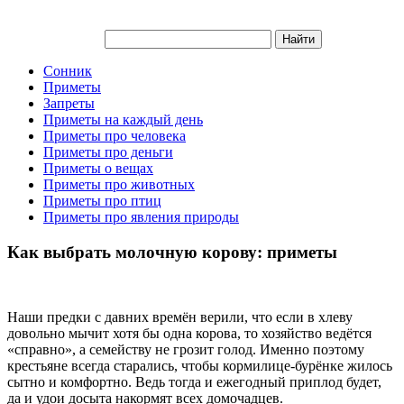
Сонник
Приметы
Запреты
Приметы на каждый день
Приметы про человека
Приметы про деньги
Приметы о вещах
Приметы про животных
Приметы про птиц
Приметы про явления природы
Как выбрать молочную корову: приметы
Наши предки с давних времён верили, что если в хлеву
довольно мычит хотя бы одна корова, то хозяйство ведётся
«справно», а семейству не грозит голод. Именно поэтому
крестьяне всегда старались, чтобы кормилице-бурёнке жилось
сытно и комфортно. Ведь тогда и ежегодный приплод будет,
да и удои досыта накормят всех домочадцев.