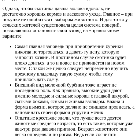
Однако, чтобы скотинка давала молока вдоволь, не
достаточно хороших кормов и ласкового ухода. Главное – при
покупке не ошибиться с выбором животного. И для этого у
сельских жителей существовала целая система поверий,
позволяющих остановить свой взгляд на «правильном»
варианте.
Самая главная заповедь при приобретении бурёнки –
никогда не торговаться, а давать ту цену, которую
запросит хозяин. В противном случае скотинка будет
плохо доиться, а то и вовсе не приживётся на новом
месте. С такой же целью следует непременно вручить
прежнему владельцу такую сумму, чтобы тому
пришлось дать сдачу.
Внешний вид молочной бурёнки тоже играет не
последнюю роль. Как правило, высокие удои дают
именно молодые и сильные коровы с гладкой шкурой,
сытыми боками, ясным и живым взглядом. Важна и
форма вымени, которое должно не слишком провисать, а
напоминать своей формой упругий мячик.
Опытные крестьяне знали, что лучше всего доятся
животные среднего возраста, то есть такие, которые уже
два-три раза давали приплод. Возраст животного они
легко определяли по рогам. Ведь если сосчитать