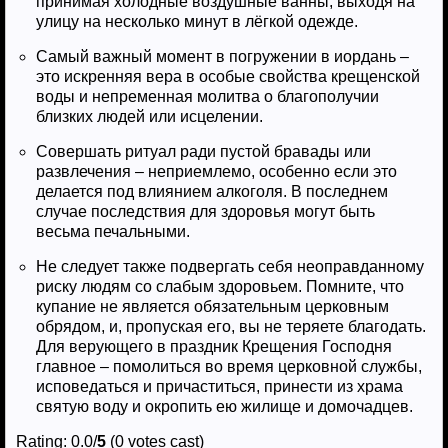
принимая холодные воздушные ванны, выходя на
улицу на несколько минут в лёгкой одежде.
Самый важный момент в погружении в иордань –
это искренняя вера в особые свойства крещенской
воды и непременная молитва о благополучии
близких людей или исцелении.
Совершать ритуал ради пустой бравады или
развлечения – неприемлемо, особенно если это
делается под влиянием алкоголя. В последнем
случае последствия для здоровья могут быть
весьма печальными.
Не следует также подвергать себя неоправданному
риску людям со слабым здоровьем. Помните, что
купание не является обязательным церковным
обрядом, и, пропуская его, вы не теряете благодать.
Для верующего в праздник Крещения Господня
главное – помолиться во время церковной службы,
исповедаться и причаститься, принести из храма
святую воду и окропить ею жилище и домочадцев.
Rating: 0.0/
5
(0 votes cast)