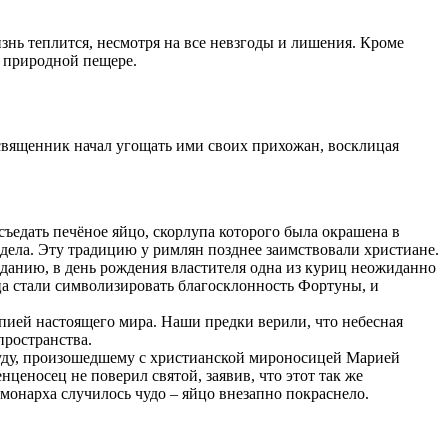
знь теплится, несмотря на все невзгоды и лишения. Кроме
в природной пещере.
священник начал угощать ими своих прихожан, восклицая
ъедать печёное яйцо, скорлупа которого была окрашена в
 дела. Эту традицию у римлян позднее заимствовали христиане.
данию, в день рождения властителя одна из куриц неожиданно
ца стали символизировать благосклонность Фортуны, и
пией настоящего мира. Наши предки верили, что небесная
пространства.
чуду, произошедшему с христианской мироносицей Марией
еносец не поверил святой, заявив, что этот так же
в монарха случилось чудо – яйцо внезапно покраснело.