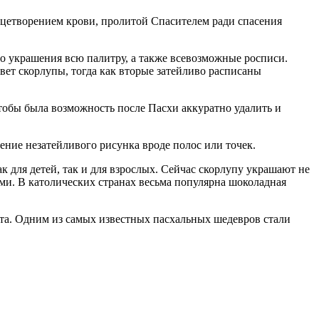
ицетворением крови, пролитой Спасителем ради спасения
го украшения всю палитру, а также всевозможные росписи.
ет скорлупы, тогда как вторые затейливо расписаны
тобы была возможность после Пасхи аккуратно удалить и
ние незатейливого рисунка вроде полос или точек.
 для детей, так и для взрослых. Сейчас скорлупу украшают не
ми. В католических странах весьма популярна шоколадная
ота. Одним из самых известных пасхальных шедевров стали