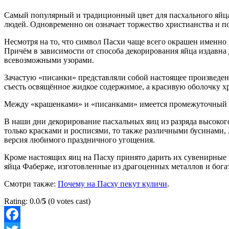
Самый популярный и традиционный цвет для пасхального яйца 
людей. Одновременно он означает торжество христианства и по
Несмотря на то, что символ Пасхи чаще всего окрашен именно 
Причём в зависимости от способа декорирования яйца издавна
всевозможными узорами.
Зачастую «писанки» представляли собой настоящее произведен
съесть освящённое жидкое содержимое, а красивую оболочку хра
Между «крашенками» и «писанками» имеется промежуточный ва
В наши дни декорирование пасхальных яиц из разряда высокого
только красками и росписями, то также различными бусинами,
версия любимого праздничного угощения.
Кроме настоящих яиц на Пасху принято дарить их сувенирные 
яйца Фаберже, изготовленные из драгоценных металлов и бог
Смотри также:
Почему на Пасху пекут куличи
.
Rating: 0.0/
5
(0 votes cast)