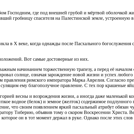
бом Господним, где под внешней грубой и мёртвой оболочкой жи
тавший гробницу спасителя на Палестинской земле, устроенную 
кла в X веке, когда однажды после Пасхального богослужения 
положений. Вот самые достоверные из них.
ажным начинанием торжественную трапезу, а перед её началом с
ировал солнце, означая зарождение новой жизни и успех любого
ем правления римского императора Марка Аврелия. Согласно пре
, сулящим ему благополучное правление. С тех пор крашеные яй
горией весны и возрождения жизни, а иногда даже маленькой ко
пкое водное (белок) и земное (желток) содержимое подлунного 
жение, что своим появлением яркий пасхальный атрибут обязан 
тору Тиберию, объявив тому о скором Воскресении Христа. Венц
, которое он в тот момент держал в руке. Однако после этих сло