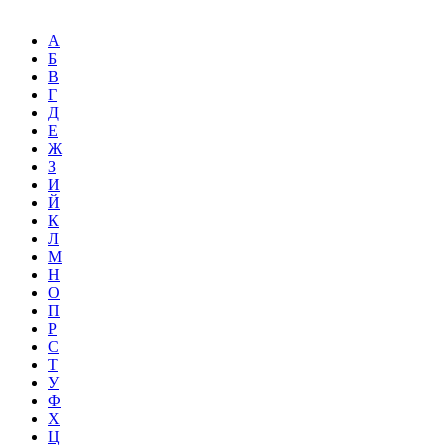
А
Б
В
Г
Д
Е
Ж
З
И
Й
К
Л
М
Н
О
П
Р
С
Т
У
Ф
Х
Ц