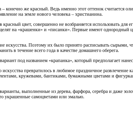
– конечно же красный. Ведь именно этот оттенок считается ол
явление на земле нового человека – христианина.
в красный цвет, совершенно не возбраняется использовать для е
 делят на «крашенки» и «писанки». Первые имеют однородный цв
ие искусства. Поэтому их было принято расписывать сырыми, ч
нить в течение всего года в качестве домашнего оберега.
риант под названием «крапанка», который предполагает нанесе
 искусства превратилось в любимое праздничное развлечение как
 лентами, кружевами, бантиками, бумажными цветами и фигурка
варианты, выполненные из дерева, фарфора, серебра и даже зол
ато украшенные самоцветами или эмалью.