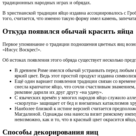
традиционных народных играх и обрядах.
В христианской традиции яйцо издавна ассоциировалось с Гро
того, считается, что именно такую форму имел камень, запеча
Откуда появился обычай красить яйца
Первое упоминание о традиции подношения цветных яиц возни
«Иисус Воскрес!».
Об истоках появления этого обряда существует несколько пред
В древнем Риме имелся обычай устраивать перед любым в
яркий цвет. Ведь этот простой продукт издавна символиз
Ещё один вариант появления традиции связан со времен
снесла крапчатое яйцо, что сочли счастливым знамением
римляне дарили их друг другу «на удачу».
С языческих времён у многих народов яйцо служило алле
«скорлупа» защищает от бед и внезапных катаклизмов хру
Наиболее близкой к истине версией считается предполо
Магдалиной. Однажды она нанесла визит римскому импера
невозможно, как и то, что в красный цвет окрасится яйцо
Способы декорирования яиц