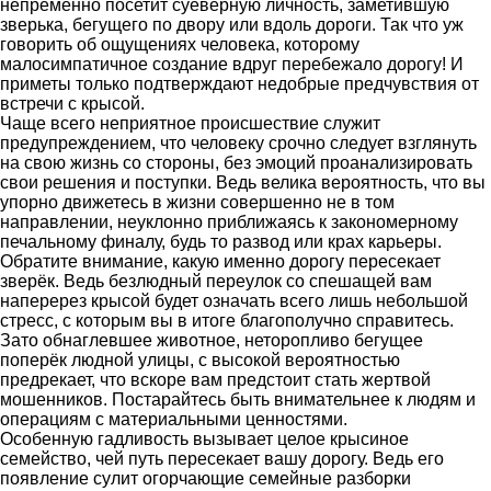
непременно посетит суеверную личность, заметившую
зверька, бегущего по двору или вдоль дороги. Так что уж
говорить об ощущениях человека, которому
малосимпатичное создание вдруг перебежало дорогу! И
приметы только подтверждают недобрые предчувствия от
встречи с крысой.
Чаще всего неприятное происшествие служит
предупреждением, что человеку срочно следует взглянуть
на свою жизнь со стороны, без эмоций проанализировать
свои решения и поступки. Ведь велика вероятность, что вы
упорно движетесь в жизни совершенно не в том
направлении, неуклонно приближаясь к закономерному
печальному финалу, будь то развод или крах карьеры.
Обратите внимание, какую именно дорогу пересекает
зверёк. Ведь безлюдный переулок со спешащей вам
наперерез крысой будет означать всего лишь небольшой
стресс, с которым вы в итоге благополучно справитесь.
Зато обнаглевшее животное, неторопливо бегущее
поперёк людной улицы, с высокой вероятностью
предрекает, что вскоре вам предстоит стать жертвой
мошенников. Постарайтесь быть внимательнее к людям и
операциям с материальными ценностями.
Особенную гадливость вызывает целое крысиное
семейство, чей путь пересекает вашу дорогу. Ведь его
появление сулит огорчающие семейные разборки