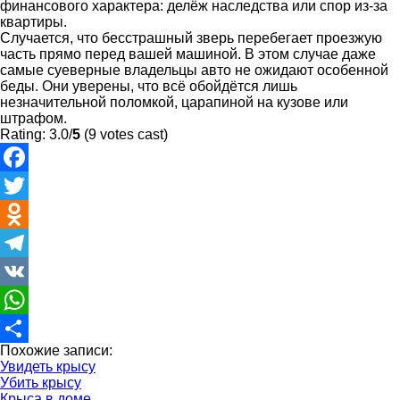
финансового характера: делёж наследства или спор из-за
квартиры.
Случается, что бесстрашный зверь перебегает проезжую
часть прямо перед вашей машиной. В этом случае даже
самые суеверные владельцы авто не ожидают особенной
беды. Они уверены, что всё обойдётся лишь
незначительной поломкой, царапиной на кузове или
штрафом.
Rating: 3.0/
5
(9 votes cast)
Facebook
Twitter
Odnoklassniki
Telegram
VK
WhatsApp
Похожие записи:
Отправить
Увидеть крысу
Убить крысу
Крыса в доме