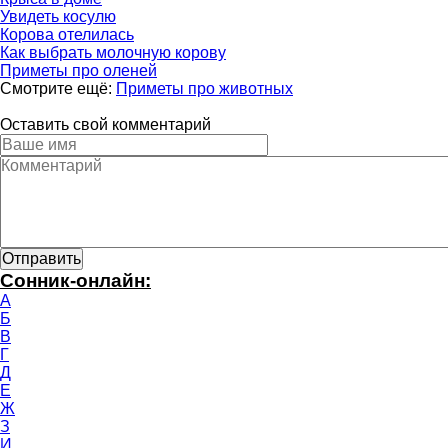
Увидеть косулю
Корова отелилась
Как выбрать молочную корову
Приметы про оленей
Смотрите ещё:
Приметы про животных
Оставить свой комментарий
Сонник-онлайн:
А
Б
В
Г
Д
Е
Ж
З
И