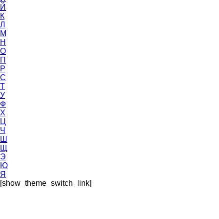
Й
К
Л
М
Н
О
П
Р
С
Т
У
Ф
Х
Ц
Ч
Ш
Щ
Э
Ю
Я
[show_theme_switch_link]