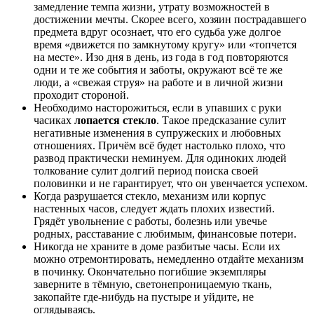
замедление темпа жизни, утрату возможностей в
достижении мечты. Скорее всего, хозяин пострадавшего
предмета вдруг осознает, что его судьба уже долгое
время «движется по замкнутому кругу» или «топчется
на месте». Изо дня в день, из года в год повторяются
одни и те же события и заботы, окружают всё те же
люди, а «свежая струя» на работе и в личной жизни
проходит стороной.
Необходимо насторожиться, если в упавших с руки
часиках
лопается стекло
. Такое предсказание сулит
негативные изменения в супружеских и любовных
отношениях. Причём всё будет настолько плохо, что
развод практически неминуем. Для одиноких людей
толкование сулит долгий период поиска своей
половинки и не гарантирует, что он увенчается успехом.
Когда разрушается стекло, механизм или корпус
настенных часов, следует ждать плохих известий.
Грядёт увольнение с работы, болезнь или увечье
родных, расставание с любимым, финансовые потери.
Никогда не храните в доме разбитые часы. Если их
можно отремонтировать, немедленно отдайте механизм
в починку. Окончательно погибшие экземпляры
заверните в тёмную, светонепроницаемую ткань,
закопайте где-нибудь на пустыре и уйдите, не
оглядываясь.