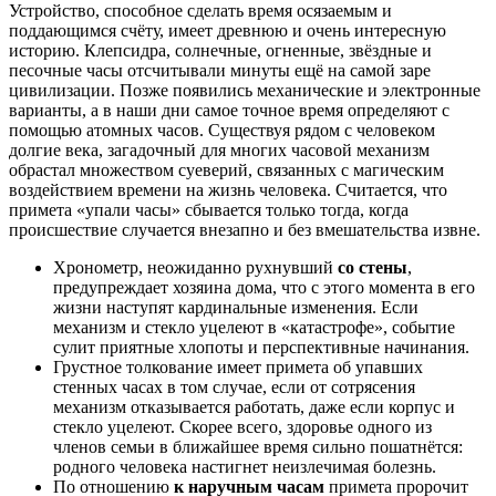
Устройство, способное сделать время осязаемым и
поддающимся счёту, имеет древнюю и очень интересную
историю. Клепсидра, солнечные, огненные, звёздные и
песочные часы отсчитывали минуты ещё на самой заре
цивилизации. Позже появились механические и электронные
варианты, а в наши дни самое точное время определяют с
помощью атомных часов. Существуя рядом с человеком
долгие века, загадочный для многих часовой механизм
обрастал множеством суеверий, связанных с магическим
воздействием времени на жизнь человека. Считается, что
примета «упали часы» сбывается только тогда, когда
происшествие случается внезапно и без вмешательства извне.
Хронометр, неожиданно рухнувший
со стены
,
предупреждает хозяина дома, что с этого момента в его
жизни наступят кардинальные изменения. Если
механизм и стекло уцелеют в «катастрофе», событие
сулит приятные хлопоты и перспективные начинания.
Грустное толкование имеет примета об упавших
стенных часах в том случае, если от сотрясения
механизм отказывается работать, даже если корпус и
стекло уцелеют. Скорее всего, здоровье одного из
членов семьи в ближайшее время сильно пошатнётся:
родного человека настигнет неизлечимая болезнь.
По отношению
к наручным часам
примета пророчит