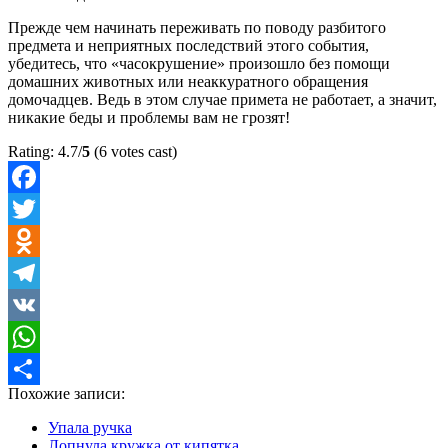
Прежде чем начинать переживать по поводу разбитого
предмета и неприятных последствий этого события,
убедитесь, что «часокрушение» произошло без помощи
домашних животных или неаккуратного обращения
домочадцев. Ведь в этом случае примета не работает, а значит,
никакие беды и проблемы вам не грозят!
Rating: 4.7/
5
(6 votes cast)
Facebook
Twitter
Odnoklassniki
Telegram
VK
WhatsApp
Похожие записи:
Отправить
Упала ручка
Лопнула кружка от кипятка