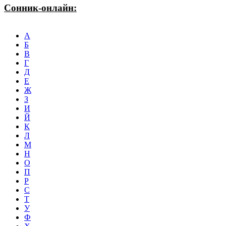
Сонник-онлайн:
А
Б
В
Г
Д
Е
Ж
З
И
Й
К
Л
М
Н
О
П
Р
С
Т
У
Ф