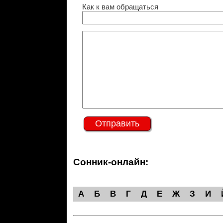
Как к вам обращаться
Сонник-онлайн:
А
Б
В
Г
Д
Е
Ж
З
И