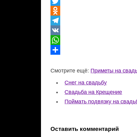
Facebook
Twitter
Odnoklassniki
Telegram
VK
WhatsApp
Отправить
Смотрите ещё:
Приметы на свад
Снег на свадьбу
Свадьба на Крещение
Поймать подвязку на свадь
Оставить комментарий