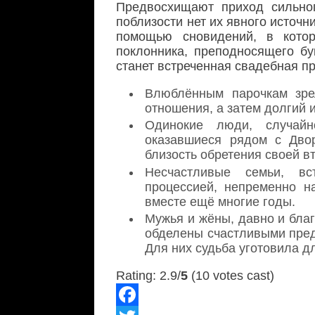
Предвосхищают приход сильно
поблизости нет их явного источн
помощью сновидений, в кото
поклонника, преподносящего б
станет встреченная свадебная п
Влюблённым парочкам зре
отношения, а затем долгий 
Одинокие люди, случай
оказавшиеся рядом с Двор
близость обретения своей в
Несчастливые семьи, в
процессией, непременно н
вместе ещё многие годы.
Мужья и жёны, давно и благ
обделены счастливыми пред
Для них судьба уготовила д
Rating: 2.9/
5
(10 votes cast)