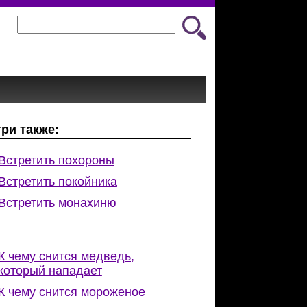
ри также:
Встретить похороны
Встретить покойника
Встретить монахиню
К чему снится медведь,
который нападает
К чему снится мороженое