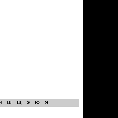
Ч
Ш
Щ
Э
Ю
Я