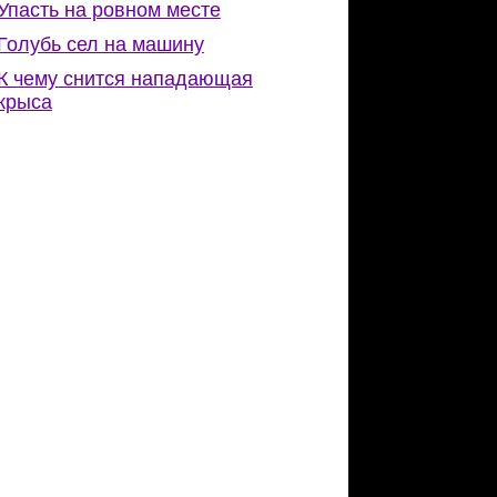
Упасть на ровном месте
Голубь сел на машину
К чему снится нападающая
крыса