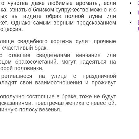
го чувства даже любимые ароматы, если
ика. Узнать о близком супружестве можно и с
рых вы видите образ полной луны или
укет. Однако самым верным предсказанием
роцессия.
лище свадебного кортежа сулит прочные
и счастливый брак.
но ставшие свидетелями венчания или
цом бракосочетаний, могут надеяться на
торой половинки.
стретившиеся на улице с праздничной
аладят свои взаимоотношения и проживут
ополучно состоящие в браке, тоже не будут
сказаниями, повстречав жениха с невестой.
линную полосу везенья.