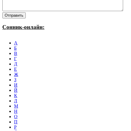
Сонник-онлайн:
А
Б
В
Г
Д
Е
Ж
З
И
Й
К
Л
М
Н
О
П
Р