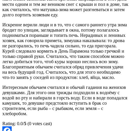
мести одним и тем же веником снег с крыши и пол в доме, так
как считалось, что матушка-зима может разгневаться и затем
долго портить хозяевам еду.
Искренне верили люди и в то, что с самого раннего утра зима
бродит по улицам, заглядывает в окна, потому полагалось
подниматься пораньше и топить печь. Нерадивых и ленивых
хозяек, как говорила примета, зимушка наказывала: то дрова
не разгорались, то печь чадила сильно, то еда пригорала.
Курей следовало кормить в День Парамона только гречкой и
только справой руки. Считалось, что таким способом можно
легко добиться того, чтоб куры хорошо неслись всю зиму.
Благоприятным обычаем считался обряд привлечения удачи
на весь будущий год. Считалось, что для этого необходимо
что-то занять у соседей из продуктов: хлеб, яйца, масло.
Интересным обычаем считался и обычай гадания на женихов
девушками. Для этого они трижды подходили к водоёму с
водой во рту и набирали в горсть воду. Если в воде попадался
камушек, то девушке предстояло вступить в брак со
строителем, если рыба – с рыбаком, если земля – с
хлеборобом.
Rating: 0.0/
5
(0 votes cast)