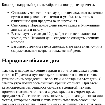
Богат двенадцатый день декабря и на погодные приметы.
Считалось, что если к этому дню снег ложился на землю
густо и покрывал все выемки и ухабы, то метель в
ближайшие дни предстояла не шуточная.
Снегопад в Парамонов день также сулил в ближайшие
дни метель и вьюгу.
В том случае, если до 12 декабря снег не ложился на
землю, то в Николин день следовало ожидать крепких
морозов.
Багряная утренняя заря в двенадцатые день зимы сулила
скорые сильные ветры, а также ясный день.
Народные обычаи дня
Так как в народе искренне верили в то, что зимушка в день
святого Парамона путешествует по земле, то в связи с этим и
установились определённые обычаи и обряды на этот день. С
самого утра полагалось очищать крыши от снега. При этом
категорически запрещалось орудовать лопатой, так как
примета гласила, что в этом случае крыша в скором времени
прохудится. Снег полагалось снимать при помощи веника или
метлы, которым в связи с этим приписывались особенные
магические свойства. Категорически запрещалось в этот день