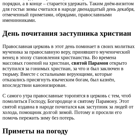
порядки, а в конце – старается удержать. Таким днём-визитом
для гостьи зимы считался в народе двенадцатый день декабря,
отмеченный приметами, обрядами, православными
именинниками.
День почитания заступника христиан
Православная церковь в этот день поминает в своих молитвах
мученика за православную веру, принявшего мученический
венец в эпоху становления христианства. Во времена
массовых гонений на христиан,
святой Парамон
открыто
вступился за гонимых христиан, за что и был заключен в
тюрьму. Вместе с остальными верующими, которые
отказались присягнуть языческим богам, был казнён,
впоследствии канонизирован.
С самого утра православные торопятся в церковь с тем, чтоб
помолиться Господу, Богородице и святому Парамону. Этот
святой издавна в народе почитался как заступник за людей от
холода, помощник долгой зимой. Потому и просили его
помочь пережить зиму без потерь.
Приметы на погоду