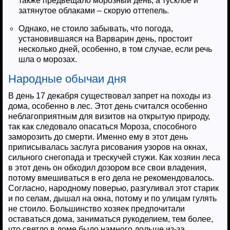
также предвещало морозный день, а тусклое и
затянутое облаками – скорую оттепель.
Однако, не стоило забывать, что погода,
установившаяся на Варварин день, простоит
несколько дней, особенно, в том случае, если речь
шла о морозах.
Народные обычаи дня
В день 17 декабря существовал запрет на походы из
дома, особенно в лес. Этот день считался особенно
неблагоприятным для визитов на открытую природу,
так как следовало опасаться Мороза, способного
заморозить до смерти. Именно ему в этот день
приписывалась заслуга рисования узоров на окнах,
сильного снегопада и трескучей стужи. Как хозяин леса
в этот день он обходил дозором все свои владения,
потому вмешиваться в его дела не рекомендовалось.
Согласно, народному поверью, разгуливал этот старик
и по селам, дышал на окна, потому и по улицам гулять
не стоило. Большинство хозяек предпочитали
оставаться дома, заниматься рукоделием, тем более,
что светло в доме было намного дольше из-за