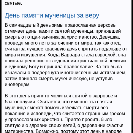
святые.
День памяти мученицы за веру
В семнадцатый день зимы православная церковь
отмечает день памяти святой мученицы, принявшей
смерть от отца-язычника за христианство. Девушка,
проведя много лет в заточении от мира, так как отец
считал за лучшее красивую дочь спрятать подальше от
мира и искушения. Когда Варвара стала взрослой, она
приняла решение о следовании христианской религии
и единому Богу и приняла православие. За это была
изначально подвергнута многочисленным истязанием,
затем приняла смерть мученическую, не уступив
иноверцам.
В этот день принято молиться святой о здоровье и
благополучии. Считается, что именно эта святая
мученица сможет помочь избежать смерти без
покаяния и исповеди, что считается страшным грехом
у православных христиан. Приято просить было
святую и о здравии своих детей, о даровании счастья
материнства. Возможно, поэтому этот день в народе