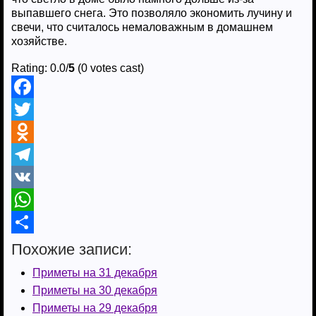
выпавшего снега. Это позволяло экономить лучину и
свечи, что считалось немаловажным в домашнем
хозяйстве.
Rating: 0.0/
5
(0 votes cast)
F
a
T
c
w
O
e
i
d
T
b
t
n
e
V
o
t
o
l
K
W
o
e
k
e
h
О
Похожие записи:
k
r
l
g
a
т
Приметы на 31 декабря
a
r
t
п
Приметы на 30 декабря
Приметы на 29 декабря
s
a
s
р