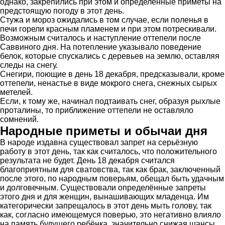
однако, закрепились при этом и определённые приметы на
предстоящую погоду в этот день.
Стужа и мороз ожидались в том случае, если поленья в
печи горели красным пламенем и при этом потрескивали.
Возможным считалось и наступление оттепели после
Саввиного дня. На потепление указывало поведение
белок, которые спускались с деревьев на землю, оставляя
следы на снегу.
Снегири, поющие в день 18 декабря, предсказывали, кроме
оттепели, ненастье в виде мокрого снега, снежных сырых
метелей.
Если, к тому же, начинал подтаивать снег, образуя рыхлые
проталины, то приближение оттепели не оставляло
сомнений.
Народные приметы и обычаи дня
В народе издавна существовал запрет на серьёзную
работу в этот день, так как считалось, что положительного
результата не будет. День 18 декабря считался
благоприятным для сватовства, так как брак, заключенный
после этого, по народным поверьям, обещал быть удачным
и долговечным. Существовали определённые запреты
этого дня и для женщин, вынашивающих младенца. Им
категорически запрещалось в этот день мыть голову, так
как, согласно имеющемуся поверью, это негативно влияло
на память будущего ребёнка, значительно снижая шансы