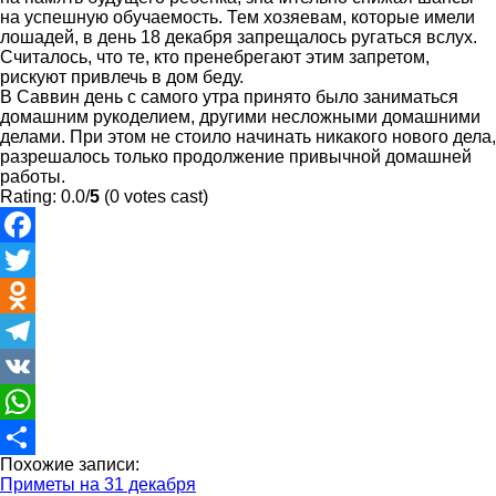
на успешную обучаемость. Тем хозяевам, которые имели
лошадей, в день 18 декабря запрещалось ругаться вслух.
Считалось, что те, кто пренебрегают этим запретом,
рискуют привлечь в дом беду.
В Саввин день с самого утра принято было заниматься
домашним рукоделием, другими несложными домашними
делами. При этом не стоило начинать никакого нового дела,
разрешалось только продолжение привычной домашней
работы.
Rating: 0.0/
5
(0 votes cast)
Facebook
Twitter
Odnoklassniki
Telegram
VK
WhatsApp
Похожие записи:
Отправить
Приметы на 31 декабря