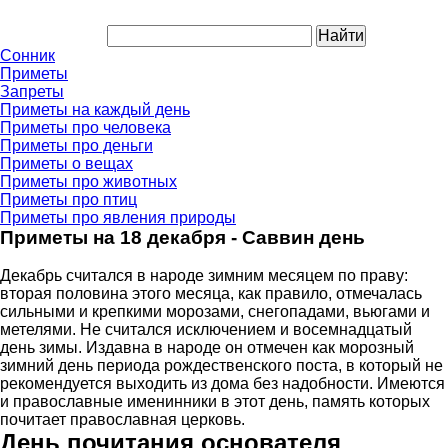
Сонник
Приметы
Запреты
Приметы на каждый день
Приметы про человека
Приметы про деньги
Приметы о вещах
Приметы про животных
Приметы про птиц
Приметы про явления природы
Приметы на 18 декабря - Саввин день
Декабрь считался в народе зимним месяцем по праву:
вторая половина этого месяца, как правило, отмечалась
сильными и крепкими морозами, снегопадами, вьюгами и
метелями. Не считался исключением и восемнадцатый
день зимы. Издавна в народе он отмечен как морозный
зимний день периода рождественского поста, в который не
рекомендуется выходить из дома без надобности. Имеются
и православные именинники в этот день, память которых
почитает православная церковь.
День почитания основателя