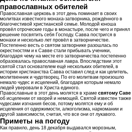
православных обителей
Православная церковь в этот день поминает в своих
молитвах известного монаха-затворника, рождённого в
благочестивой христианской семье. Молодой юноша
провёл отроческие годы в монастыре, после чего и принял
решение посвятить себя Господу. Савва постригся в
монахи и несколько лет провёл в затворничестве.
Постепенно весть о святом затворнике разошлась по
окрестностям и к Савве стали прибывать ученики,
благодаря чему на месте его затворничества постепенно
образовалась православная лавра. Впоследствии этот
святой стал основателем ещё нескольких обителей, в
истории христианства Савва оставил след и как целитель,
молитвенник и чудотворец. По его молитвам произошло
немало чудес и исцелений, благодаря которым немало
людей уверовали в Христа единого.
Православные в этот день молятся в храме
святому Саве
об исцелении от хворей и немощей. Святой известен также
чудесами изгнания бесов, потому молятся ему и об
исцеления от одержимости, алкоголизма, наркомании и
другой зависимости, считая, что все они от лукавого.
Приметы на погоду
Как правило, день 18 декабря выдавался морозным,