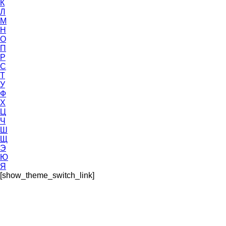
К
Л
М
Н
О
П
Р
С
Т
У
Ф
Х
Ц
Ч
Ш
Щ
Э
Ю
Я
[show_theme_switch_link]