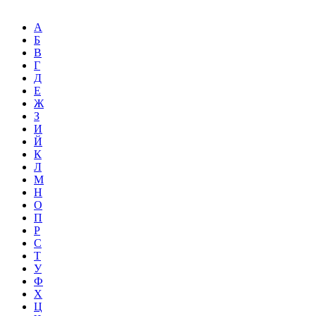
А
Б
В
Г
Д
Е
Ж
З
И
Й
К
Л
М
Н
О
П
Р
С
Т
У
Ф
Х
Ц