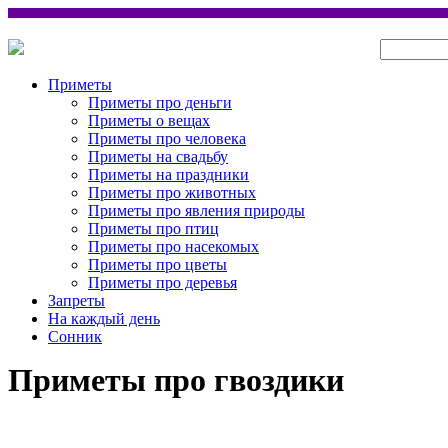
Приметы
Приметы про деньги
Приметы о вещах
Приметы про человека
Приметы на свадьбу
Приметы на праздники
Приметы про животных
Приметы про явления природы
Приметы про птиц
Приметы про насекомых
Приметы про цветы
Приметы про деревья
Запреты
На каждый день
Сонник
Приметы про гвоздики