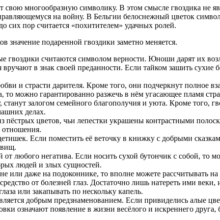
ет свою многообразную символику. В этом смысле гвоздика не я
равляющемуся на войну. В Бельгии белоснежный цветок символи
 до сих пор считается «похитителем» удачных ролей.
ков значение подаренной гвоздики заметно меняется.
ые гвоздики считаются символом верности. Юноши дарят их воз
я вручают в знак своей преданности. Если тайком зашить сухие
 любви и страсти дарителя. Кроме того, они подчеркнут полное
а, то можно гарантированно разжечь в нём угасающее пламя стра
станут залогом семейного благополучия и уюта. Кроме того, гво
машних делах.
з пёстрых цветов, чьи лепестки украшены контрастными полоск
е отношения.
етишек. Если поместить её веточку в книжку с добрыми сказкам
овищ.
 от любого негатива. Если носить сухой бутончик с собой, то мо
рых людей и злых сущностей.
оне или даже на подоконнике, то вполне можете рассчитывать н
е средство от болезней глаз. Достаточно лишь натереть ими век
глаза или закапывать по нескольку капель.
является добрым предзнаменованием. Если привиделись алые цветы
ловки означают появление в жизни весёлого и искреннего друга,