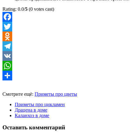
Rating: 0.0/
5
(0 votes cast)
Facebook
Twitter
Odnoklassniki
Telegram
VK
WhatsApp
Отправить
Смотрите ещё:
Приметы про цветы
Приметы про цикламен
Драцена в доме
Каланхоэ в доме
Оставить комментарий