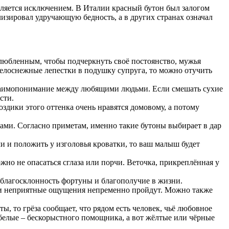
вляется исключением. В Италии красный бутон был залогом
зировал удручающую бедность, а в других странах означал
любленным, чтобы подчеркнуть своё постоянство, мужья
 белоснежные лепестки в подушку супруга, то можно отучить
 взаимопонимание между любящими людьми. Если смешать сухие
сти.
здики этого оттенка очень нравятся домовому, а потому
ами. Согласно приметам, именно такие бутоны выбирает в дар
и и положить у изголовья кроватки, то ваш малыш будет
жно не опасаться сглаза или порчи. Веточка, прикреплённая у
а благосклонность фортуны и благополучие в жизни.
и, и неприятные ощущения непременно пройдут. Можно также
, то грёза сообщает, что рядом есть человек, чьё любовное
 белые – бескорыстного помощника, а вот жёлтые или чёрные