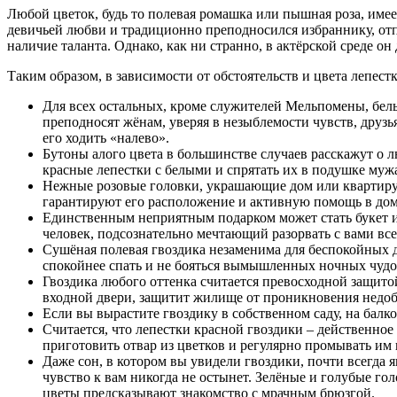
Любой цветок, будь то полевая ромашка или пышная роза, име
девичьей любви и традиционно преподносился избраннику, отп
наличие таланта. Однако, как ни странно, в актёрской среде он
Таким образом, в зависимости от обстоятельств и цвета лепест
Для всех остальных, кроме служителей Мельпомены, бел
преподносят жёнам, уверяя в незыблемости чувств, друзь
его ходить «налево».
Бутоны алого цвета в большинстве случаев расскажут о
красные лепестки с белыми и спрятать их в подушке муж
Нежные розовые головки, украшающие дом или квартиру, 
гарантируют его расположение и активную помощь в до
Единственным неприятным подарком может стать букет и
человек, подсознательно мечтающий разорвать с вами вс
Сушёная полевая гвоздика незаменима для беспокойных д
спокойнее спать и не бояться вымышленных ночных чуд
Гвоздика любого оттенка считается превосходной защитой
входной двери, защитит жилище от проникновения недоб
Если вы вырастите гвоздику в собственном саду, на балк
Считается, что лепестки красной гвоздики – действенно
приготовить отвар из цветков и регулярно промывать им 
Даже сон, в котором вы увидели гвоздики, почти всегда 
чувство к вам никогда не остынет. Зелёные и голубые го
цветы предсказывают знакомство с мрачным брюзгой.