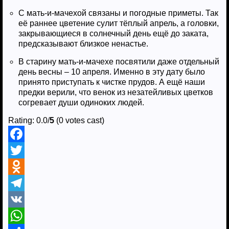
С мать-и-мачехой связаны и погодные приметы. Так
её раннее цветение сулит тёплый апрель, а головки,
закрывающиеся в солнечный день ещё до заката,
предсказывают близкое ненастье.
В старину мать-и-мачехе посвятили даже отдельный
день весны – 10 апреля. Именно в эту дату было
принято приступать к чистке прудов. А ещё наши
предки верили, что венок из незатейливых цветков
согревает души одиноких людей.
Rating: 0.0/
5
(0 votes cast)
F
a
T
c
w
O
e
i
d
T
b
t
n
e
V