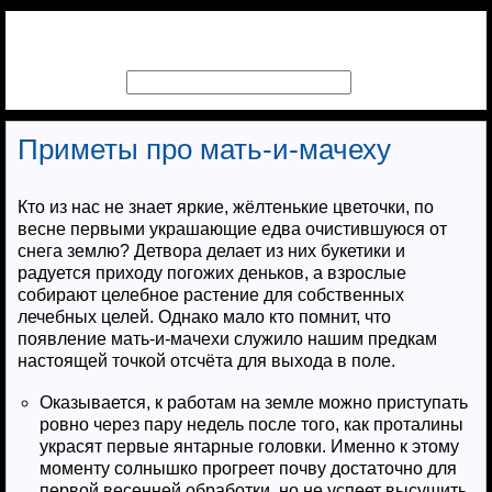
Приметы про мать-и-мачеху
Кто из нас не знает яркие, жёлтенькие цветочки, по
весне первыми украшающие едва очистившуюся от
снега землю? Детвора делает из них букетики и
радуется приходу погожих деньков, а взрослые
собирают целебное растение для собственных
лечебных целей. Однако мало кто помнит, что
появление мать-и-мачехи служило нашим предкам
настоящей точкой отсчёта для выхода в поле.
Оказывается, к работам на земле можно приступать
ровно через пару недель после того, как проталины
украсят первые янтарные головки. Именно к этому
моменту солнышко прогреет почву достаточно для
первой весенней обработки, но не успеет высушить