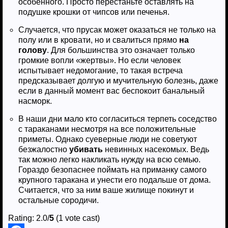
особенного. Просто перестаньте оставлять на
подушке крошки от чипсов или печенья.
Случается, что прусак может оказаться не только на
полу или в кровати, но и свалиться прямо
на
голову
. Для большинства это означает только
громкие вопли «жертвы». Но если человек
испытывает недомогание, то такая встреча
предсказывает долгую и мучительную болезнь, даже
если в данный момент вас беспокоит банальный
насморк.
В наши дни мало кто согласиться терпеть соседство
с тараканами несмотря на все положительные
приметы. Однако суеверные люди не советуют
безжалостно
убивать
невинных насекомых. Ведь
так можно легко накликать нужду на всю семью.
Гораздо безопаснее поймать на приманку самого
крупного таракана и унести его подальше от дома.
Считается, что за ним ваше жилище покинут и
остальные сородичи.
Rating: 2.0/
5
(1 vote cast)