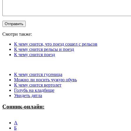
Смотри также:
К чему снится, что поезд сошел с рельсов
К чему снится рельсы и поезд
К чему снится поезд
К чему снится гусеница
Можно ли носить чужую обувь
К чему снится вертолет
Голубь на кладбище
Увидеть дятла
Сонник-онлайн:
А
Б