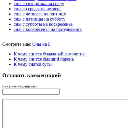
сны со вторника на среду
сны со среды на четверг
сны с четверга на пятницу
сны с пятницы на субботу
сны с субботы на воскресенье
сны с воскресенья на понедельник
Смотрите ещё:
Сны на Б
К чему снится бумажный самолетик
К чему снится бывший парень
К чему снятся бусы
Оставить комментарий
Как к вам обращаться