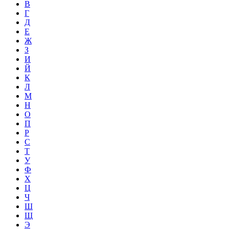
В
Г
Д
Е
Ж
З
И
Й
К
Л
М
Н
О
П
Р
С
Т
У
Ф
Х
Ц
Ч
Ш
Щ
Э