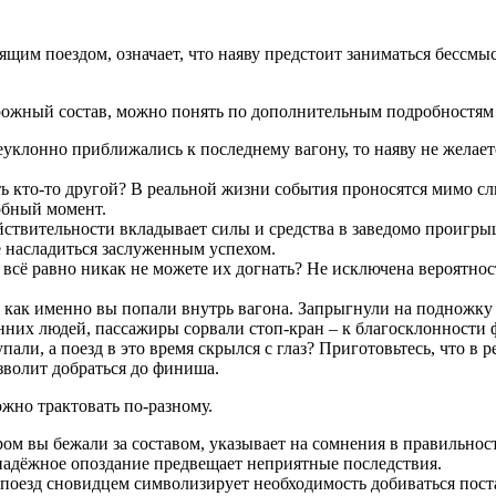
дящим поездом, означает, что наяву предстоит заниматься бесс
орожный состав, можно понять по дополнительным подробностям
еуклонно приближались к последнему вагону, то наяву не желает
ть кто-то другой? В реальной жизни события проносятся мимо сл
обный момент.
в действительности вкладывает силы и средства в заведомо проиг
е насладиться заслуженным успехом.
всё равно никак не можете их догнать? Не исключена вероятност
, как именно вы попали внутрь вагона. Запрыгнули на подножку 
них людей, пассажиры сорвали стоп-кран – к благосклонности 
упали, а поезд в это время скрылся с глаз? Приготовьтесь, что 
зволит добраться до финиша.
жно трактовать по-разному.
ром вы бежали за составом, указывает на сомнения в правильно
безнадёжное опоздание предвещает неприятные последствия.
 поезд сновидцем символизирует необходимость добиваться пос