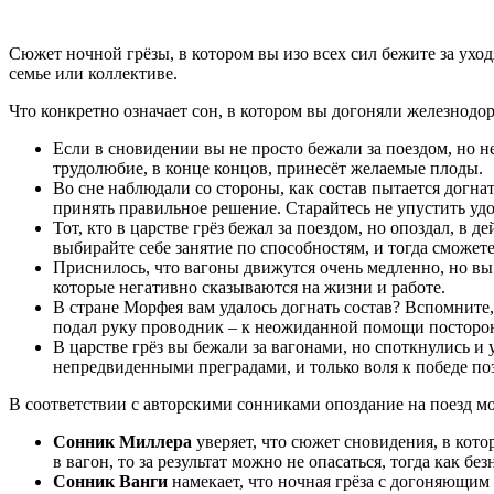
Сюжет ночной грёзы, в котором вы изо всех сил бежите за ухо
семье или коллективе.
Что конкретно означает сон, в котором вы догоняли железнод
Если в сновидении вы не просто бежали за поездом, но н
трудолюбие, в конце концов, принесёт желаемые плоды.
Во сне наблюдали со стороны, как состав пытается догна
принять правильное решение. Старайтесь не упустить уд
Тот, кто в царстве грёз бежал за поездом, но опоздал, 
выбирайте себе занятие по способностям, и тогда сможет
Приснилось, что вагоны движутся очень медленно, но вы 
которые негативно сказываются на жизни и работе.
В стране Морфея вам удалось догнать состав? Вспомните
подал руку проводник – к неожиданной помощи посторон
В царстве грёз вы бежали за вагонами, но споткнулись и 
непредвиденными преградами, и только воля к победе по
В соответствии с авторскими сонниками опоздание на поезд мо
Сонник Миллера
уверяет, что сюжет сновидения, в кото
в вагон, то за результат можно не опасаться, тогда как 
Сонник Ванги
намекает, что ночная грёза с догоняющим