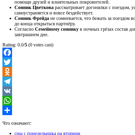
помощи друзей и влиятельных покровителей.
Сонник Цветкова
рассматривает догонялки с поездом, у
самоустраняется и вовсе бездействует.
Сонник Фрейда
не сомневается, что бежать за поездом 
до конца открыться партнёру.
Согласно
Семейному соннику
в ночных грёзах состав дог
завтрашнем дне.
Rating: 0.0/
5
(0 votes cast)
Facebook
Twitter
Odnoklassniki
Telegram
VK
WhatsApp
Отправить
Что означают:
сны с понедельника на вторник