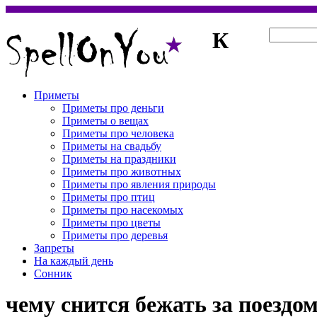
К
Приметы
Приметы про деньги
Приметы о вещах
Приметы про человека
Приметы на свадьбу
Приметы на праздники
Приметы про животных
Приметы про явления природы
Приметы про птиц
Приметы про насекомых
Приметы про цветы
Приметы про деревья
Запреты
На каждый день
Сонник
чему снится бежать за поездо