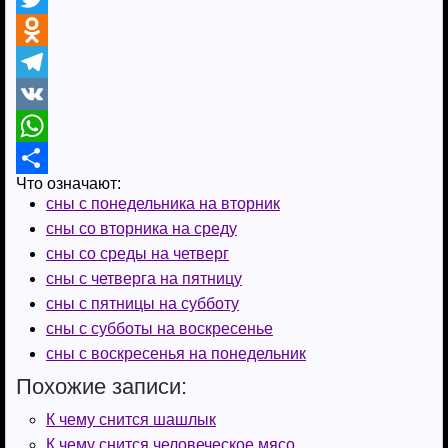
a
T
c
w
O
e
i
d
T
b
t
n
e
V
o
t
o
l
K
W
Что означают:
o
e
k
e
h
О
сны с понедельника на вторник
k
r
l
g
a
т
сны со вторника на среду
a
r
t
п
сны со среды на четверг
сны с четверга на пятницу
s
a
s
р
сны с пятницы на субботу
s
m
A
а
сны с субботы на воскресенье
n
p
в
сны с воскресенья на понедельник
i
p
и
Похожие записи:
k
т
К чему снится шашлык
К чему снится человеческое мясо
i
ь