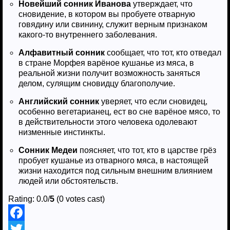
Новейший сонник Иванова
утверждает, что
сновидение, в котором вы пробуете отварную
говядину или свинину, служит верным признаком
какого-то внутреннего заболевания.
Алфавитный сонник
сообщает, что тот, кто отведал
в стране Морфея варёное кушанье из мяса, в
реальной жизни получит возможность заняться
делом, сулящим сновидцу благополучие.
Английский сонник
уверяет, что если сновидец,
особенно вегетарианец, ест во сне варёное мясо, то
в действительности этого человека одолевают
низменные инстинкты.
Сонник Медеи
поясняет, что тот, кто в царстве грёз
пробует кушанье из отварного мяса, в настоящей
жизни находится под сильным внешним влиянием
людей или обстоятельств.
Rating: 0.0/
5
(0 votes cast)
F