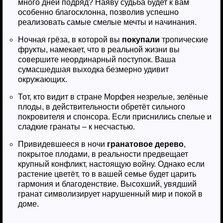
много дней подряд? Наяву судьба будет к вам
особенно благосклонна, позволив успешно
реализовать самые смелые мечты и начинания.
Ночная грёза, в которой вы
покупали
тропические
фрукты, намекает, что в реальной жизни вы
совершите неординарный поступок. Ваша
сумасшедшая выходка безмерно удивит
окружающих.
Тот, кто видит в стране Морфея незрелые, зелёные
плоды, в действительности обретёт сильного
покровителя и спонсора. Если приснились спелые и
сладкие гранаты – к несчастью.
Привидевшееся в ночи
гранатовое дерево
,
покрытое плодами, в реальности предвещает
крупный конфликт, настоящую войну. Однако если
растение цветёт, то в вашей семье будет царить
гармония и благоденствие. Высохший, увядший
гранат символизирует нарушенный мир и покой в
доме.