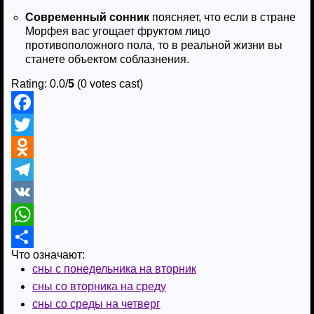
Современный сонник
поясняет, что если в стране
Морфея вас угощает фруктом лицо
противоположного пола, то в реальной жизни вы
станете объектом соблазнения.
Rating: 0.0/
5
(0 votes cast)
F
a
T
c
w
O
e
i
d
T
b
t
n
e
V
o
t
o
l
K
W
Что означают:
o
e
k
e
h
О
сны с понедельника на вторник
k
r
l
g
a
т
сны со вторника на среду
a
r
t
п
сны со среды на четверг