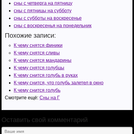
сны с четверга на пятницу
s
a
s
р
сны с пятницы на субботу
s
m
A
а
сны с субботы на воскресенье
n
p
в
сны с воскресенья на понедельник
i
p
и
Похожие записи:
k
т
К чему снятся финики
К чему снятся сливы
i
ь
К чему снятся мандарины
К чему снятся голубцы
К чему снится голубь в руках
К чему снится, что голубь залетел в окно
К чему снится голубь
Смотрите ещё:
Сны на Г
Оставить свой комментарий