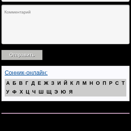
Сонник-онлайн:
А
Б
В
Г
Д
Е
Ж
З
И
Й
К
Л
М
Н
О
П
Р
С
Т
У
Ф
Х
Ц
Ч
Ш
Щ
Э
Ю
Я
[show_theme_switch_link]