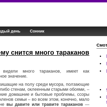
ждый день
Сонник
Смот
ему снится много тараканов
 видели много тараканов, имеет как
ное значение.
 кишащие на полу среди мусора, ползающие
либо стенам, оклеенным старыми обоями, –
елкие домашние и бытовые проблемы, ссоры
членов семьи – во всем этом, конечно, мало
сне
вы давите или травите тараканов
—