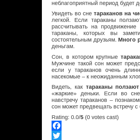
неблагоприятный период будет д
Увидеть во сне
тараканов на ч
легкой. Если тараканы полза
рассчитывать на продвижение
тараканы, которых вы заме
состоятельным друзьям.
Много 
деньгам.
Сон, в котором крупные
тарак
Мужчине такой сон может предс
если у тараканов очень длин
насекомые – к неожиданным хлоп
Видеть, как
тараканы ползают
«жаркие» деньки. Если во сн
навстречу тараканов – познак
сон может предвещать встречу с
Rating: 0.0/
5
(0 votes cast)
Facebook