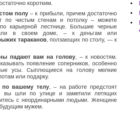
остаточно коротким.
истом полу
– к прибыли, причем достаточно
ют по чистым стенам и потолку – можете
 по карьерной лестнице. Большие черные
тили в своем доме, – к деньгам или
рыжих тараканов
, ползающих по столу, — к
аны падают вам на голову
, – к новостям.
казывать появление соперников, особенно
ные усы. Сыплющиеся на голову мелкие
отам или подарку.
 по вашему телу
, – на работе предстоят
е вы шли по улице и заметили летящих
омитесь с неординарными людьми. Женщине
 будущим мужем.