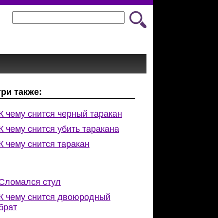
ри также:
К чему снится черный таракан
К чему снится убить таракана
К чему снится таракан
Сломался стул
К чему снится двоюродный
брат