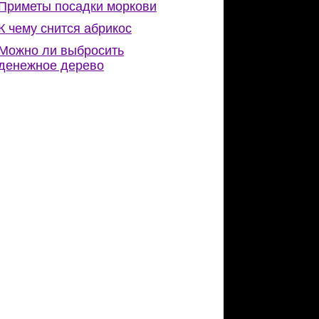
Приметы посадки моркови
К чему снится абрикос
Можно ли выбросить
денежное дерево