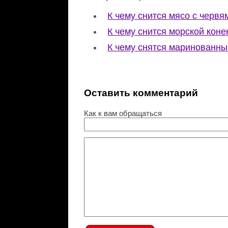
К чему снится мясо с червя
К чему снится морской коне
К чему снятся маринованны
Оставить комментарий
Как к вам обращаться