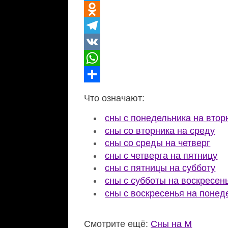
Twitter
Odnoklassniki
Telegram
VK
WhatsApp
Отправить
Что означают:
сны с понедельника на втор
сны со вторника на среду
сны со среды на четверг
сны с четверга на пятницу
сны с пятницы на субботу
сны с субботы на воскресен
сны с воскресенья на понед
Смотрите ещё:
Сны на М