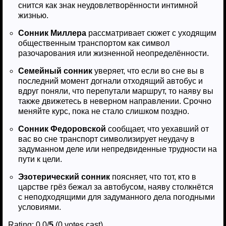
снится как знак неудовлетворённости интимной
жизнью.
Сонник Миллера
рассматривает сюжет с уходящим
общественным транспортом как символ
разочарования или жизненной неопределённости.
Семейный сонник
уверяет, что если во сне вы в
последний момент догнали отходящий автобус и
вдруг поняли, что перепутали маршрут, то наяву вы
также движетесь в неверном направлении. Срочно
меняйте курс, пока не стало слишком поздно.
Сонник Федоровской
сообщает, что уехавший от
вас во сне транспорт символизирует неудачу в
задуманном деле или непредвиденные трудности на
пути к цели.
Эзотерический сонник
поясняет, что тот, кто в
царстве грёз бежал за автобусом, наяву столкнётся
с неподходящими для задуманного дела погодными
условиями.
Rating: 0.0/
5
(0 votes cast)