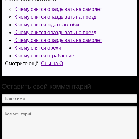
k
т
К чему снится опаздывать на самолет
К чему снится опаздывать на поезд
i
ь
К чему снится ждать автобус
К чему снится опаздывать на поезд
К чему снится опаздывать на самолет
К чему снятся орехи
К чему снится ограбление
Смотрите ещё:
Сны на О
Оставить свой комментарий