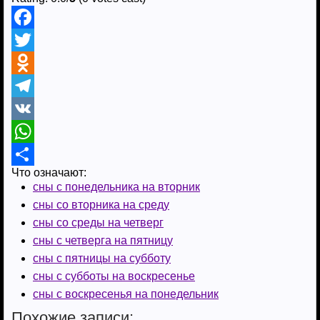
F
a
T
c
w
O
e
i
d
T
b
t
n
e
V
o
t
o
l
K
W
Что означают:
o
e
k
e
h
О
сны с понедельника на вторник
k
r
l
g
a
т
сны со вторника на среду
a
r
t
п
сны со среды на четверг
сны с четверга на пятницу
s
a
s
р
сны с пятницы на субботу
s
m
A
а
сны с субботы на воскресенье
n
p
в
сны с воскресенья на понедельник
i
p
и
Похожие записи: