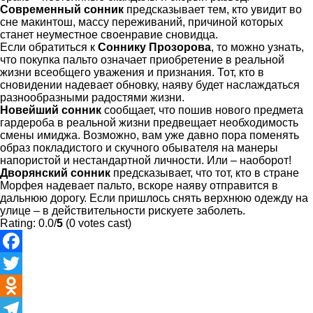
Современный сонник
предсказывает тем, кто увидит во
сне макинтош, массу переживаний, причиной которых
станет неуместное своенравие сновидца.
Если обратиться к
Соннику Прозорова
, то можно узнать,
что покупка пальто означает приобретение в реальной
жизни всеобщего уважения и признания. Тот, кто в
сновидении надевает обновку, наяву будет наслаждаться
разнообразными радостями жизни.
Новейший сонник
сообщает, что пошив нового предмета
гардероба в реальной жизни предвещает необходимость
смены имиджа. Возможно, вам уже давно пора поменять
образ покладистого и скучного обывателя на манеры
напористой и нестандартной личности. Или – наоборот!
Дворянский сонник
предсказывает, что тот, кто в стране
Морфея надевает пальто, вскоре наяву отправится в
дальнюю дорогу. Если пришлось снять верхнюю одежду на
улице – в действительности рискуете заболеть.
Rating: 0.0/
5
(0 votes cast)
Facebook
Twitter
Odnoklassniki