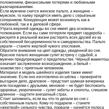
положением, финансовыми потерями и любовными
разочарованиями.
Если мужчине снится женское пальто, а женщине –
мужское, то наяву придётся иметь дело с серьёзным
соперником. Конкуренция может возникнуть как в
любовной, так и в деловой сфере.
Утрата верхней одежды во сне имеет два основных
толкования. Если вы сами потеряли предмет гардероба –
рискуете в реальной жизни растерять всех друзей из-за
собственной бесцеремонности и самодовольства. Пальто
украли – станете жертвой чужого злословия.
Обратите внимание на цвет одежды, увиденной во сне.
Красное пальто женщинам сулит встречу с судьбой, а
мужчин предупреждает о предательстве. Чёрный макинтош
означает заслуженное вознаграждение, а белый –
знакомство с приятным человеком.
Материал и модель швейного изделия также имеет
значение. Если оно изготовлено из шёлка – провернёте
выгодное дело, драповое – предстоит шумная вечеринка
или посиделки с друзьями, меховое – не будет беспокоить
здоровье, укороченное – сулит заботы и хлопоты, слишком
длинное – ощутите внезапный страх.
Стоит запомнить, если вы что-то делали во сне с
собственным пальто. Кому-то подарили – станете
«жертвой» сильного чувства, порвали – начнётся полоса