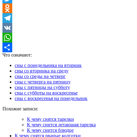
Twitter
Odnoklassniki
Telegram
VK
WhatsApp
Что означают:
Отправить
сны с понедельника на вторник
сны со вторника на среду
сны со среды на четверг
сны с четверга на пятницу
сны с пятницы на субботу
сны с субботы на воскресенье
сны с воскресенья на понедельник
Похожие записи:
К чему снятся тарелки
К чему снится летающая тарелка
К чему снится блюдце
К чему снятся рваные колготки