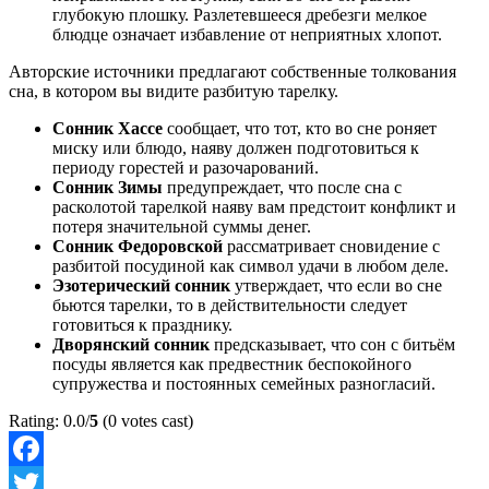
глубокую плошку. Разлетевшееся дребезги мелкое
блюдце означает избавление от неприятных хлопот.
Авторские источники предлагают собственные толкования
сна, в котором вы видите разбитую тарелку.
Сонник Хассе
сообщает, что тот, кто во сне роняет
миску или блюдо, наяву должен подготовиться к
периоду горестей и разочарований.
Сонник Зимы
предупреждает, что после сна с
расколотой тарелкой наяву вам предстоит конфликт и
потеря значительной суммы денег.
Сонник Федоровской
рассматривает сновидение с
разбитой посудиной как символ удачи в любом деле.
Эзотерический сонник
утверждает, что если во сне
бьются тарелки, то в действительности следует
готовиться к празднику.
Дворянский сонник
предсказывает, что сон с битьём
посуды является как предвестник беспокойного
супружества и постоянных семейных разногласий.
Rating: 0.0/
5
(0 votes cast)
Facebook