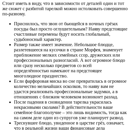
Стоит иметь в виду, что в зависимости от деталей один и тот
же сюжет с разбитой тарелкой можно истолковать совершенно
по-разному.
Приснилось, что звон от бьющейся в ночных грёзах
посуды был просто оглушительным? Наяву предстоящие
счастливые перемены будут носить глобальный,
судьбоносный характер.
Размер также имеет значение. Небольшое блюдце,
разлетевшееся на кусочки в стране Морфея, знаменует
приближение мелких семейных ссор, дружеских или
профессиональных разногласий. А вот огромное блюдо
или сразу несколько предметов со всей
определённостью намекают на предстоящее
многолюдное празднество.
Если фарфоровая миска во сне превратилась в огромное
количество мельчайших осколков, то наяву вам не
удастся реализовать профессиональные задумки, а в
отношениях с близким человеком возникнет разлад.
После падения в сновидении тарелка украсилась
некрасивыми сколами? В действительности ваше
семейное благополучие – это лишь видимость, тогда как
на самом деле один из супругов уже планирует развод.
Треснувшее блюдо, увиденное в царстве грёз, означает,
что в реальной жизни ваши финансовые дела