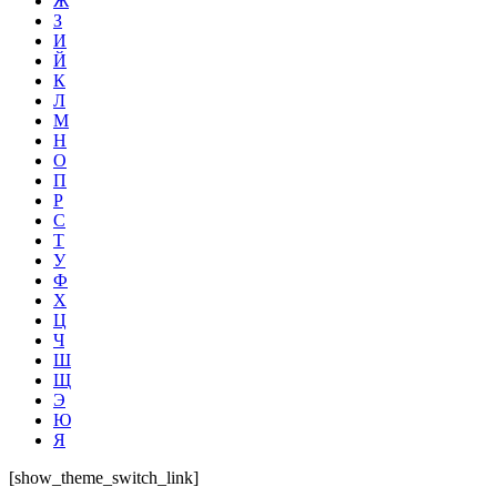
Ж
З
И
Й
К
Л
М
Н
О
П
Р
С
Т
У
Ф
Х
Ц
Ч
Ш
Щ
Э
Ю
Я
[show_theme_switch_link]