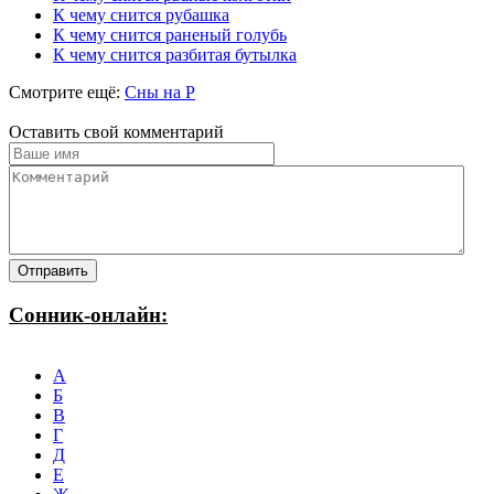
К чему снится рубашка
К чему снится раненый голубь
К чему снится разбитая бутылка
Смотрите ещё:
Сны на Р
Оставить свой комментарий
Сонник-онлайн:
А
Б
В
Г
Д
Е