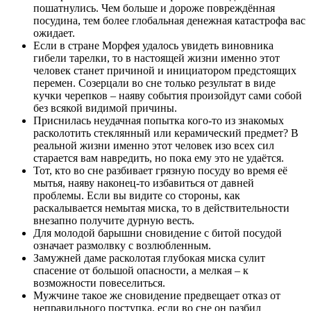
пошатнулись. Чем больше и дороже повреждённая
посудина, тем более глобальная денежная катастрофа вас
ожидает.
Если в стране Морфея удалось увидеть виновника
гибели тарелки, то в настоящей жизни именно этот
человек станет причиной и инициатором предстоящих
перемен. Созерцали во сне только результат в виде
кучки черепков – наяву события произойдут сами собой
без всякой видимой причины.
Приснилась неудачная попытка кого-то из знакомых
расколотить стеклянный или керамический предмет? В
реальной жизни именно этот человек изо всех сил
старается вам навредить, но пока ему это не удаётся.
Тот, кто во сне разбивает грязную посуду во время её
мытья, наяву наконец-то избавиться от давней
проблемы. Если вы видите со стороны, как
раскалывается немытая миска, то в действительности
внезапно получите дурную весть.
Для молодой барышни сновидение с битой посудой
означает размолвку с возлюбленным.
Замужней даме расколотая глубокая миска сулит
спасение от большой опасности, а мелкая – к
возможности повеселиться.
Мужчине такое же сновидение предвещает отказ от
неправильного поступка, если во сне он разбил