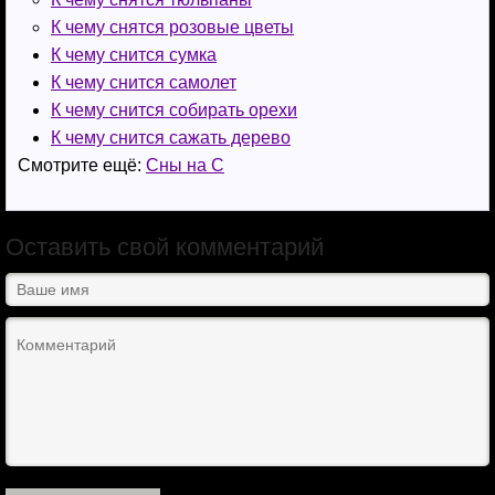
i
ь
К чему снятся розовые цветы
К чему снится сумка
К чему снится самолет
К чему снится собирать орехи
К чему снится сажать дерево
Смотрите ещё:
Сны на С
Оставить свой комментарий