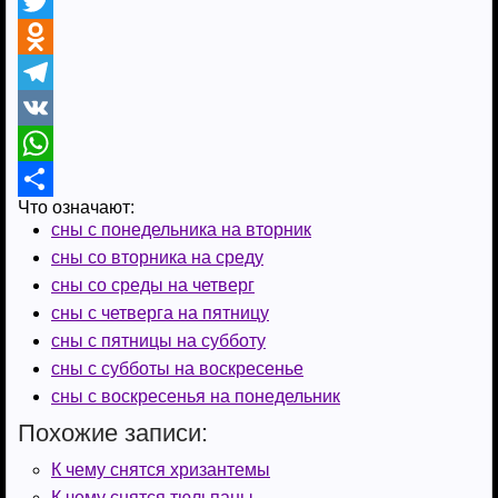
F
a
T
c
w
O
e
i
d
T
b
t
n
e
V
o
t
o
l
K
W
Что означают:
o
e
k
e
h
О
сны с понедельника на вторник
k
r
l
g
a
т
сны со вторника на среду
a
r
t
п
сны со среды на четверг
сны с четверга на пятницу
s
a
s
р
сны с пятницы на субботу
s
m
A
а
сны с субботы на воскресенье
n
p
в
сны с воскресенья на понедельник
i
p
и
Похожие записи:
k
т
К чему снятся хризантемы
К чему снятся тюльпаны