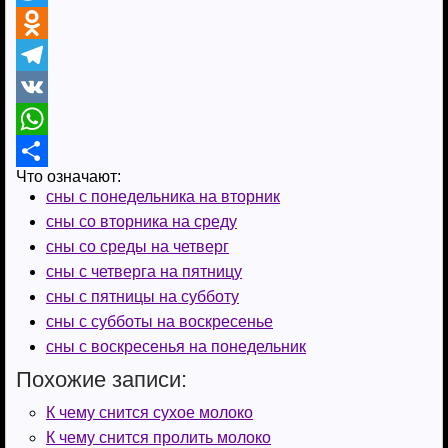
a
T
c
w
O
e
i
d
T
b
t
n
e
V
o
t
o
l
K
W
Что означают:
o
e
k
e
h
О
сны с понедельника на вторник
k
r
l
g
a
т
сны со вторника на среду
a
r
t
п
сны со среды на четверг
сны с четверга на пятницу
s
a
s
р
сны с пятницы на субботу
s
m
A
а
сны с субботы на воскресенье
n
p
в
сны с воскресенья на понедельник
i
p
и
Похожие записи:
k
т
К чему снится сухое молоко
К чему снится пролить молоко
i
ь