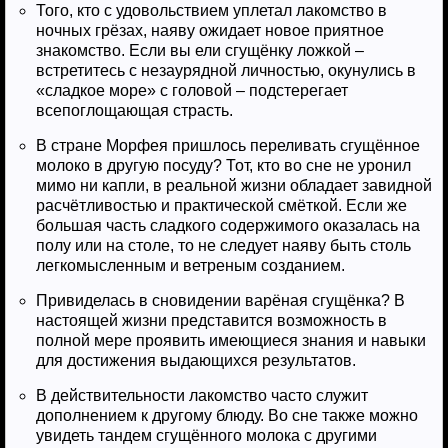
Того, кто с удовольствием уплетал лакомство в
ночных грёзах, наяву ожидает новое приятное
знакомство. Если вы ели сгущёнку ложкой –
встретитесь с незаурядной личностью, окунулись в
«сладкое море» с головой – подстерегает
всепоглощающая страсть.
В стране Морфея пришлось переливать сгущённое
молоко в другую посуду? Тот, кто во сне не уронил
мимо ни капли, в реальной жизни обладает завидной
расчётливостью и практической смёткой. Если же
большая часть сладкого содержимого оказалась на
полу или на столе, то не следует наяву быть столь
легкомысленным и ветреным созданием.
Привиделась в сновидении варёная сгущёнка? В
настоящей жизни представится возможность в
полной мере проявить имеющиеся знания и навыки
для достижения выдающихся результатов.
В действительности лакомство часто служит
дополнением к другому блюду. Во сне также можно
увидеть тандем сгущённого молока с другими