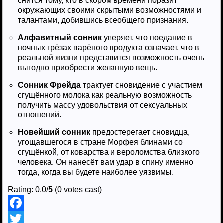
снится тому, кто в скором времени поразит
окружающих своими скрытыми возможностями и
талантами, добившись всеобщего признания.
Алфавитный сонник
уверяет, что поедание в
ночных грёзах варёного продукта означает, что в
реальной жизни представится возможность очень
выгодно приобрести желанную вещь.
Сонник Фрейда
трактует сновидение с участием
сгущённого молока как реальную возможность
получить массу удовольствия от сексуальных
отношений.
Новейший сонник
предостерегает сновидца,
угощавшегося в стране Морфея блинами со
сгущёнкой, от коварства и вероломства близкого
человека. Он нанесёт вам удар в спину именно
тогда, когда вы будете наиболее уязвимы.
Rating: 0.0/
5
(0 votes cast)
F