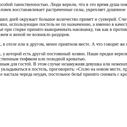
собой таинственностью. Люди верили, что в это время душа поки
еловек восстанавливает растраченные силы, укрепляет душевное 
ших дней окружает большое количество примет и суеверий. Считае
яхи, использующие постель не по назначению, а именно в качес
ё при стирке принято выворачивать наизнанку, так как в проти
жем и женой не возникло раздоров.
, в отеле или в другом, менее приятном месте. А что говорят же
, у которой есть другой постоянный хозяин. Наши предки верил
обственным тюфяком или походной кроватью.
нным для гостей. В этом случае незамужняя девушка или нежена
к укладываться в постель, проговорить: «Сплю на новом месте, п
 настала череда неудач, постельное бельё принято снимать с кров