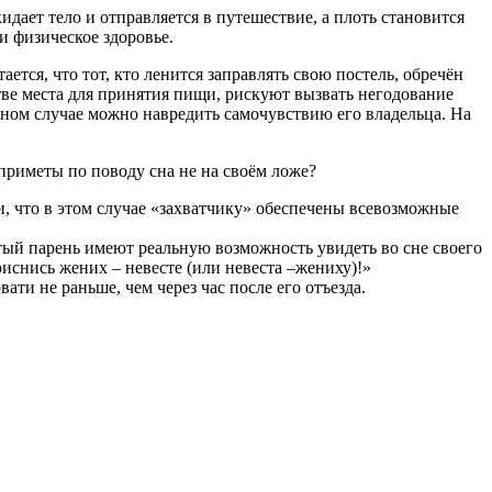
дает тело и отправляется в путешествие, а плоть становится
и физическое здоровье.
тся, что тот, кто ленится заправлять свою постель, обречён
тве места для принятия пищи, рискуют вызвать негодование
вном случае можно навредить самочувствию его владельца. На
 приметы по поводу сна не на своём ложе?
и, что в этом случае «захватчику» обеспечены всевозможные
тый парень имеют реальную возможность увидеть во сне своего
риснись жених – невесте (или невеста –жениху)!»
ати не раньше, чем через час после его отъезда.