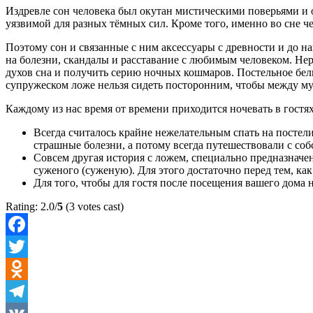
Издревле сон человека был окутан мистическими поверьями и о
уязвимой для разных тёмных сил. Кроме того, именно во сне ч
Поэтому сон и связанные с ним аксессуары с древности и до на
на болезни, скандалы и расставание с любимым человеком. Нер
духов сна и получить серию ночных кошмаров. Постельное бель
супружеском ложе нельзя сидеть посторонним, чтобы между му
Каждому из нас время от времени приходится ночевать в гостях
Всегда считалось крайне нежелательным спать на постели
страшные болезни, а потому всегда путешествовали с с
Совсем другая история с ложем, специально предназначе
суженого (суженую). Для этого достаточно перед тем, ка
Для того, чтобы для гостя после посещения вашего дома не
Rating: 2.0/
5
(3 votes cast)
Facebook
Twitter
Odnoklassniki