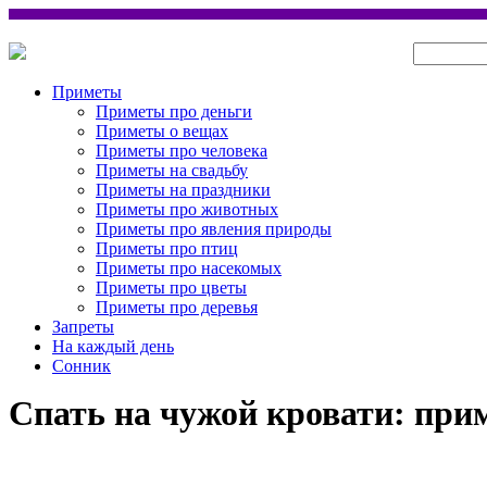
Приметы
Приметы про деньги
Приметы о вещах
Приметы про человека
Приметы на свадьбу
Приметы на праздники
Приметы про животных
Приметы про явления природы
Приметы про птиц
Приметы про насекомых
Приметы про цветы
Приметы про деревья
Запреты
На каждый день
Сонник
Спать на чужой кровати: при