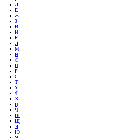
Д
Е
Ж
З
И
Й
К
Л
М
Н
О
П
Р
С
Т
У
Ф
Х
Ц
Ч
Ш
Щ
Э
Ю
Я