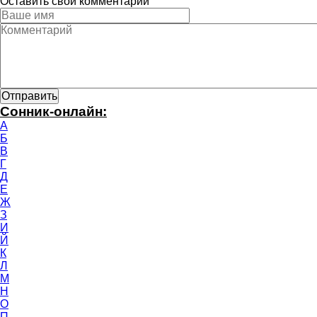
Оставить свой комментарий
Сонник-онлайн:
А
Б
В
Г
Д
Е
Ж
З
И
Й
К
Л
М
Н
О
П