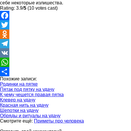
себе некоторые излишества.
Rating: 3.9/
5
(10 votes cast)
Facebook
Twitter
Odnoklassniki
Telegram
VK
WhatsApp
Похожие записи:
Отправить
Родинки на пятке
Пятак под пятку на удачу
К чему чешется правая пятка
Клевер на удачу
Красная нить на удачу
Шепотки на удачу
Обряды и ритуалы на удачу
Смотрите ещё:
Приметы про человека