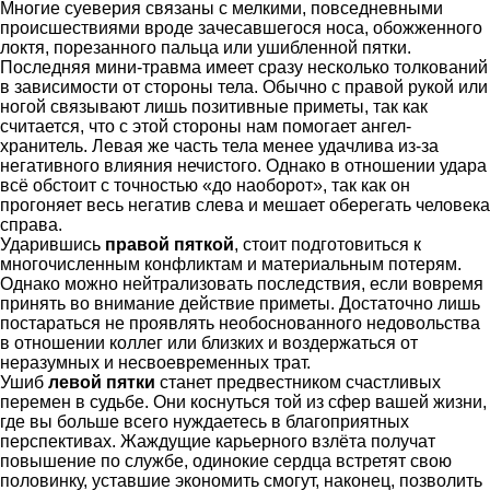
Многие суеверия связаны с мелкими, повседневными
происшествиями вроде зачесавшегося носа, обожженного
локтя, порезанного пальца или ушибленной пятки.
Последняя мини-травма имеет сразу несколько толкований
в зависимости от стороны тела. Обычно с правой рукой или
ногой связывают лишь позитивные приметы, так как
считается, что с этой стороны нам помогает ангел-
хранитель. Левая же часть тела менее удачлива из-за
негативного влияния нечистого. Однако в отношении удара
всё обстоит с точностью «до наоборот», так как он
прогоняет весь негатив слева и мешает оберегать человека
справа.
Ударившись
правой пяткой
, стоит подготовиться к
многочисленным конфликтам и материальным потерям.
Однако можно нейтрализовать последствия, если вовремя
принять во внимание действие приметы. Достаточно лишь
постараться не проявлять необоснованного недовольства
в отношении коллег или близких и воздержаться от
неразумных и несвоевременных трат.
Ушиб
левой пятки
станет предвестником счастливых
перемен в судьбе. Они коснуться той из сфер вашей жизни,
где вы больше всего нуждаетесь в благоприятных
перспективах. Жаждущие карьерного взлёта получат
повышение по службе, одинокие сердца встретят свою
половинку, уставшие экономить смогут, наконец, позволить