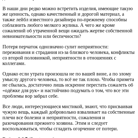
В наши дни редко можно встретить изделия, имеющие такую
же ценность, однако качественный и дорогой материал, а
также лейбл известного дизайнера по-прежнему способны
соблазнить любого мелкого жулика. А чего же кроме
сожалений об утраченной вещи ожидать жертве собственной
невнимательности или беспечности?
Потеря перчаток однозначно сулит неприятности:
переживания и страдания из-за близкого человека, конфликты
со второй половинкой, неприятности в отношениях с
коллегами.
Однако если утрата произошла не по вашей вине, а по злому
умыслу другого человека, то всё не так плохо. Чтобы примета
не сбылась, достаточно лишь искренне перестать сожалеть об
«одёжке для рук» и настойчиво подумать о том, что все эти
проблемы вор забрал себе.
Все люди, интересующиеся мистикой, знают, что присваивая
чужую вещь, каждый добровольно взваливает на собственные
плечи все болезни и неприятности, сожаления и
разочарования прежнего хозяина. Этим и следует
воспользоваться, чтобы сгладить огорчение от потери.