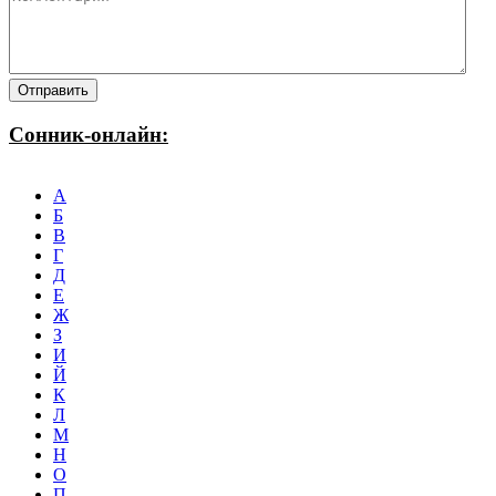
Сонник-онлайн:
А
Б
В
Г
Д
Е
Ж
З
И
Й
К
Л
М
Н
О
П