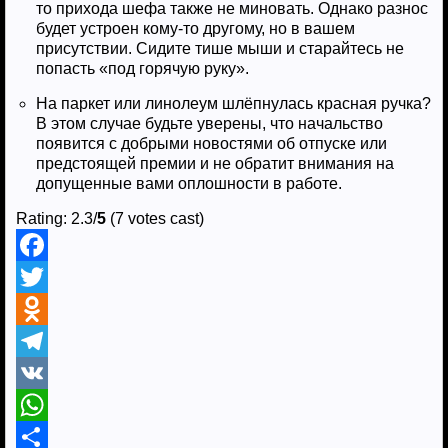
то прихода шефа также не миновать. Однако разнос
будет устроен кому-то другому, но в вашем
присутствии. Сидите тише мыши и старайтесь не
попасть «под горячую руку».
На паркет или линолеум шлёпнулась красная ручка?
В этом случае будьте уверены, что начальство
появится с добрыми новостями об отпуске или
предстоящей премии и не обратит внимания на
допущенные вами оплошности в работе.
Rating: 2.3/
5
(7 votes cast)
F
a
T
c
w
O
e
i
d
T
b
t
n
e
V
o
t
o
l
K
W