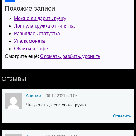
o
e
k
e
h
О
Похожие записи:
k
r
l
g
a
т
Можно ли дарить ручку
a
r
t
п
Лопнула кружка от кипятка
Разбилась статуэтка
s
a
s
р
Упала монета
s
m
A
а
Облиться кофе
n
p
в
Смотрите ещё:
Сломать, разбить, уронить
i
p
и
k
т
Отзывы
i
ь
Аноним
06-12-2021 в 9:05
Что делать , если упала ручка
Ответить