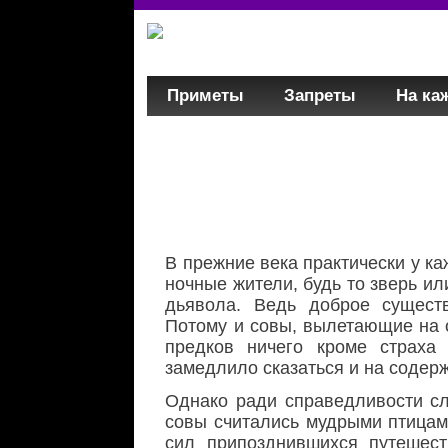
Приметы
Запреты
На ка
В прежние века практически у к
ночные жители, будь то зверь и
дьявола. Ведь доброе сущест
Потому и совы, вылетающие на 
предков ничего кроме страха
замедлило сказаться и на содерж
Однако ради справедливости сле
совы считались мудрыми птицам
сил припозднившихся путешес