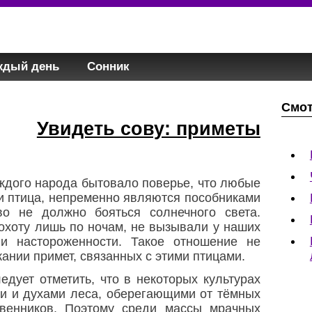
ждый день
Сонник
Смот
Увидеть сову: приметы
аждого народа бытовало поверье, что любые
ли птица, непременно являются пособниками
во не должно бояться солнечного света.
охоту лишь по ночам, не вызывали у наших
 и настороженности. Такое отношение не
ании примет, связанных с этими птицами.
дует отметить, что в некоторых культурах
и и духами леса, оберегающими от тёмных
твенников. Поэтому среди массы мрачных