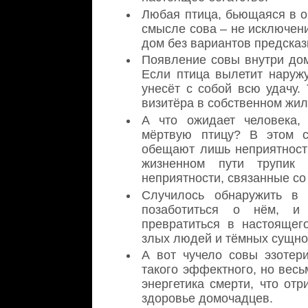
Любая птица, бьющаяся в о
смысле сова – не исключени
дом без вариантов предсказ
Появление совы внутри дом
Если птица вылетит наруж
унесёт с собой всю удачу. 
визитёра в собственном жил
А что ожидает человека,
мёртвую птицу? В этом с
обещают лишь неприятност
жизненном пути трупик
неприятности, связанные со
Случилось обнаружить в 
позаботиться о нём, и 
превратиться в настоящег
злых людей и тёмных сущно
А вот чучело совы эзотер
такого эффектного, но вес
энергетика смерти, что от
здоровье домочадцев.