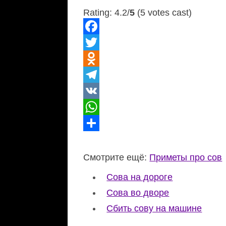
Rating: 4.2/
5
(5 votes cast)
Facebook
Twitter
Odnoklassniki
Telegram
VK
WhatsApp
Отправить
Смотрите ещё:
Приметы про сов
Сова на дороге
Сова во дворе
Сбить сову на машине