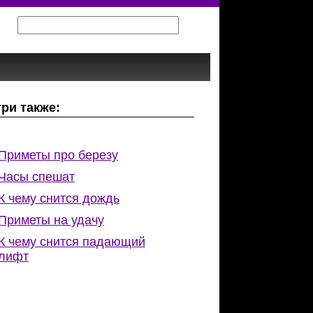
ри также:
Приметы про березу
Часы спешат
К чему снится дождь
Приметы на удачу
К чему снится падающий
лифт