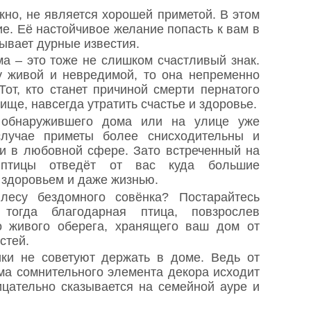
кно, не является хорошей приметой. В этом
е. Её настойчивое желание попасть к вам в
ывает дурные известия.
а – это тоже не слишком счастливый знак.
у живой и невредимой, то она непременно
Тот, кто станет причиной смерти пернатого
ище, навсегда утратить счастье и здоровье.
 обнаружившего дома или на улице уже
лучае приметы более снисходительны и
и в любовной сфере. Зато встреченный на
 птицы отведёт от вас куда большие
 здоровьем и даже жизнью.
лесу бездомного совёнка? Постарайтесь
тогда благодарная птица, повзрослев
о живого оберега, хранящего ваш дом от
стей.
ики не советуют держать в доме. Ведь от
ьма сомнительного элемента декора исходит
рицательно сказывается на семейной ауре и