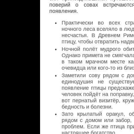
поверий о совах встречаютс
появления.
Практически во всех стр
ночного леса вселяло в лю
несчастья. В Древнем Рим
птицу, чтобы отвратить над
Ночной полёт мудрого обит
Однако примета не смягчала
в таком мрачном месте ка
очевидца или кого-то из бли
Заметили сову рядом с до
единодушия не существу
появление птицы предскаже
человек пойдёт на поправку,
вот пернатый визитёр, кру
бедность и болезни.
Зато крылатый оракул, о
рядом с домом или забор,
проблем. Если же птица пр
настоящее богатство.