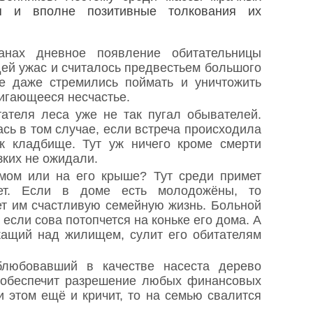
я и вполне позитивные толкования их
анах дневное появление обитательницы
дей ужас и считалось предвестьем большого
е даже стремились поймать и уничтожить
вигающееся несчастье.
ателя леса уже не так пугал обывателей.
сь в том случае, если встреча происходила
к кладбище. Тут уж ничего кроме смерти
зких не ожидали.
мом или на его крыше? Тут среди примет
ет. Если в доме есть молодожёны, то
т им счастливую семейную жизнь. Больной
 если сова потопчется на коньке его дома. А
жащий над жилищем, сулит его обитателям
блюбовавший в качестве насеста дерево
 обеспечит разрешение любых финансовых
и этом ещё и кричит, то на семью свалится