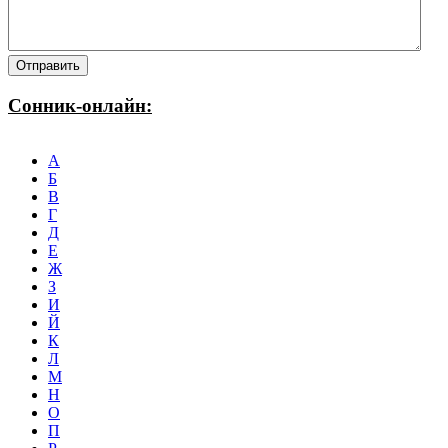
Сонник-онлайн:
А
Б
В
Г
Д
Е
Ж
З
И
Й
К
Л
М
Н
О
П