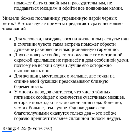
поможет быть спокойным и рассудительным, не
поддаваться эмоциям и обойти все подводные камни.
Увидели божью посланницу, украшенную парой чёрных
меток? В этом случае приметы предлагают сразу несколько
толкований.
Для человека, находящегося на жизненном распутье или
в смятении чувств такая встреча поможет обрести
душевное равновесие и эмоциональную гармонию.
Другое поверье сообщает, что жучок с симметричной
окраской крылышек не принесёт в дом особенной удачи,
поэтому на всякий случай лучше его осторожно
выпроводить вон.
Для женщин, мечтающих о малыше, две точки на
спинке алой букашки предсказывают близкую
беременность.
У многих народов считается, что число тёмных
пятнышек сообщает о количестве счастливых месяцев,
которые поджидают вас до окончания года. Конечно,
чем их больше, тем лучше. Однако даже если
благополучными окажутся только два – это всё же
гораздо предпочтительнее сплошной полосы неудач.
Rating: 4.2/
5
(9 votes cast)