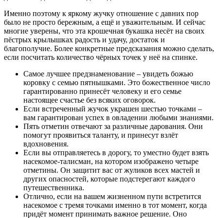
Именно поэтому к яркому жучку отношение с давних пор
было не просто бережным, а ещё и уважительным. И сейчас
многие уверены, что эта крошечная букашка несёт на своих
пёстрых крылышках радость и удачу, достаток и
благополучие. Более конкретные предсказания можно сделать,
если посчитать количество чёрных точек у неё на спинке.
Самое лучшее предзнаменование – увидеть божью
коровку с семью пятнышками. Это божественное число
гарантированно принесёт человеку и его семье
настоящее счастье без всяких оговорок.
Если встреченный жучок украшен шестью точками –
вам гарантирован успех в овладении любыми знаниями.
Пять отметин отвечают за различные дарования. Они
помогут проявиться таланту, и принесут взлёт
вдохновения.
Если вы отправляетесь в дорогу, то уместно будет взять
насекомое-талисман, на котором изображено четыре
отметины. Он защитит вас от жуликов всех мастей и
других опасностей, которые подстерегают каждого
путешественника.
Отлично, если на вашем жизненном пути встретится
насекомое с тремя точками именно в тот момент, когда
придёт момент принимать важное решение. Оно