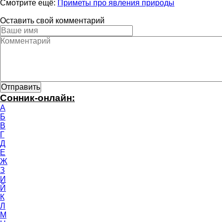
Смотрите ещё:
Приметы про явления природы
Оставить свой комментарий
Сонник-онлайн:
А
Б
В
Г
Д
Е
Ж
З
И
Й
К
Л
М