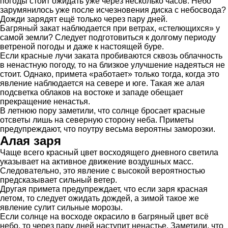
погоды стоит ожидать уже через несколько часов. Небо
зарумянилось уже после исчезновения диска с небосвода?
Дожди зарядят ещё только через пару дней.
Багряный закат наблюдается при ветрах, «стелющихся» у
самой земли? Следует подготовиться к долгому периоду
ветреной погоды и даже к настоящей буре.
Если красные лучи заката пробиваются сквозь облачность
в ненастную погоду, то на близкое улучшение надеяться не
стоит. Однако, примета «работает» только тогда, когда это
явление наблюдается на севере и юге. Такая же алая
подсветка облаков на востоке и западе обещает
прекращение ненастья.
В летнюю пору заметили, что солнце бросает красные
отсветы лишь на северную сторону неба. Приметы
предупреждают, что поутру весьма вероятны заморозки.
Алая заря
Чаще всего красный цвет восходящего дневного светила
указывает на активное движение воздушных масс.
Следовательно, это явление с высокой вероятностью
предсказывает сильный ветер.
Другая примета предупреждает, что если заря красная
летом, то следует ожидать дождей, а зимой такое же
явление сулит сильные морозы.
Если солнце на восходе окрасило в багряный цвет всё
небо, то через пару дней наступит ненастье. Заметили, что