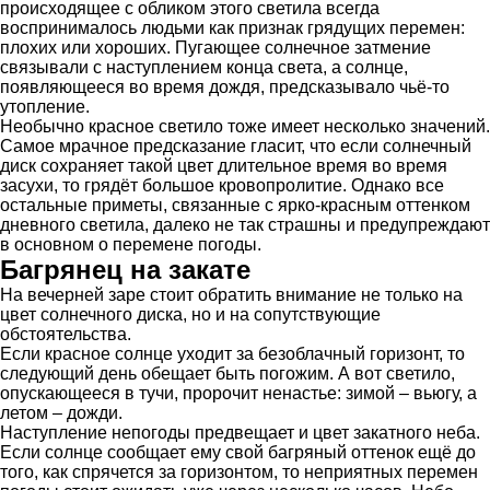
происходящее с обликом этого светила всегда
воспринималось людьми как признак грядущих перемен:
плохих или хороших. Пугающее солнечное затмение
связывали с наступлением конца света, а солнце,
появляющееся во время дождя, предсказывало чьё-то
утопление.
Необычно красное светило тоже имеет несколько значений.
Самое мрачное предсказание гласит, что если солнечный
диск сохраняет такой цвет длительное время во время
засухи, то грядёт большое кровопролитие. Однако все
остальные приметы, связанные с ярко-красным оттенком
дневного светила, далеко не так страшны и предупреждают
в основном о перемене погоды.
Багрянец на закате
На вечерней заре стоит обратить внимание не только на
цвет солнечного диска, но и на сопутствующие
обстоятельства.
Если красное солнце уходит за безоблачный горизонт, то
следующий день обещает быть погожим. А вот светило,
опускающееся в тучи, пророчит ненастье: зимой – вьюгу, а
летом – дожди.
Наступление непогоды предвещает и цвет закатного неба.
Если солнце сообщает ему свой багряный оттенок ещё до
того, как спрячется за горизонтом, то неприятных перемен