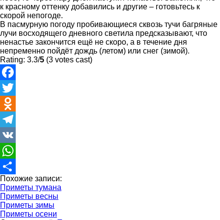
к красному оттенку добавились и другие – готовьтесь к
скорой непогоде.
В пасмурную погоду пробивающиеся сквозь тучи багряные
лучи восходящего дневного светила предсказывают, что
ненастье закончится ещё не скоро, а в течение дня
непременно пойдёт дождь (летом) или снег (зимой).
Rating: 3.3/
5
(3 votes cast)
Facebook
Twitter
Odnoklassniki
Telegram
VK
WhatsApp
Похожие записи:
Отправить
Приметы тумана
Приметы весны
Приметы зимы
Приметы осени