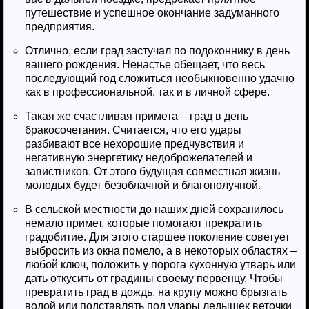
путешествие и успешное окончание задуманного
предприятия.
Отлично, если град застучал по подоконнику в день
вашего рождения. Ненастье обещает, что весь
последующий год сложиться необыкновенно удачно
как в профессиональной, так и в личной сфере.
Такая же счастливая примета – град в день
бракосочетания. Считается, что его удары
разбивают все нехорошие предчувствия и
негативную энергетику недоброжелателей и
завистников. От этого будущая совместная жизнь
молодых будет безоблачной и благополучной.
В сельской местности до наших дней сохранилось
немало примет, которые помогают прекратить
градобитие. Для этого старшее поколение советует
выбросить из окна помело, а в некоторых областях –
любой ключ, положить у порога кухонную утварь или
дать откусить от градины своему первенцу. Чтобы
превратить град в дождь, на крупу можно брызгать
водой или подставлять под удары ледышек веточки