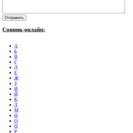
Сонник-онлайн:
А
Б
В
Г
Д
Е
Ж
З
И
Й
К
Л
М
Н
О
П
Р