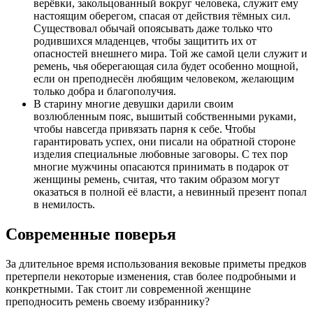
верёвки, закольцованный вокруг человека, служит ему
настоящим оберегом, спасая от действия тёмных сил.
Существовал обычай опоясывать даже только что
родившихся младенцев, чтобы защитить их от
опасностей внешнего мира. Той же самой цели служит и
ремень, чья оберегающая сила будет особенно мощной,
если он преподнесён любящим человеком, желающим
только добра и благополучия.
В старину многие девушки дарили своим
возлюбленным пояс, вышитый собственными руками,
чтобы навсегда привязать парня к себе. Чтобы
гарантировать успех, они писали на обратной стороне
изделия специальные любовные заговоры. С тех пор
многие мужчины опасаются принимать в подарок от
женщины ремень, считая, что таким образом могут
оказаться в полной её власти, а невинный презент попал
в немилость.
Современные поверья
За длительное время использования вековые приметы предков
претерпели некоторые изменения, став более подробными и
конкретными. Так стоит ли современной женщине
преподносить ремень своему избраннику?