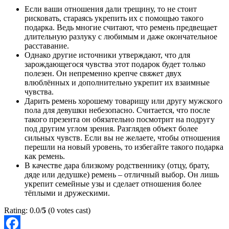
Если ваши отношения дали трещину, то не стоит
рисковать, стараясь укрепить их с помощью такого
подарка. Ведь многие считают, что ремень предвещает
длительную разлуку с любимым и даже окончательное
расставание.
Однако другие источники утверждают, что для
зарождающегося чувства этот подарок будет только
полезен. Он непременно крепче свяжет двух
влюблённых и дополнительно укрепит их взаимные
чувства.
Дарить ремень хорошему товарищу или другу мужского
пола для девушки небезопасно. Считается, что после
такого презента он обязательно посмотрит на подругу
под другим углом зрения. Разглядев объект более
сильных чувств. Если вы не желаете, чтобы отношения
перешли на новый уровень, то избегайте такого подарка
как ремень.
В качестве дара близкому родственнику (отцу, брату,
дяде или дедушке) ремень – отличный выбор. Он лишь
укрепит семейные узы и сделает отношения более
тёплыми и дружескими.
Rating: 0.0/
5
(0 votes cast)