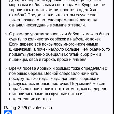
морозами и обильными снегопадами. Кудрявая не
торопилась оголять ветви, простояв одетой до
октября? Предки знали, что в этом случае снег
ляжет поздно. А вот своевременный листопад
означал неожиданные зимние оттепели.
О размере урожая зерновых и бобовых можно было
судить по количеству серёжек и набухших почек.
Если дерево всё покрылось многочисленными
шишечками, а почек набухло больше, чем обычно, то
приметы уверенно обещали богатый сбор ржи и
пшеницы, овса и гороха, проса и ячменя.
Время посева яровых и озимых тоже определяли с
помощью берёзы. Весной следовало начинать
посадку только тогда, когда лопались серёжки и
распускались первые листочки. Подзимний же сев
пора было производить в тот момент, как на дереве
становились заметны крупные пятна из
пожелтевших листьев.
Rating: 3.5/
5
(2 votes cast)