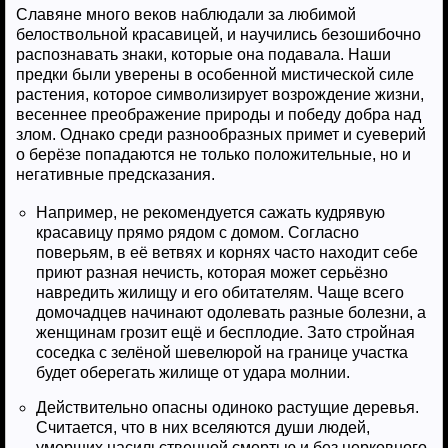
Славяне много веков наблюдали за любимой
белоствольной красавицей, и научились безошибочно
распознавать знаки, которые она подавала. Наши
предки были уверены в особенной мистической силе
растения, которое символизирует возрождение жизни,
весеннее преображение природы и победу добра над
злом. Однако среди разнообразных примет и суеверий
о берёзе попадаются не только положительные, но и
негативные предсказания.
Например, не рекомендуется сажать кудрявую
красавицу прямо рядом с домом. Согласно
поверьям, в её ветвях и корнях часто находит себе
приют разная нечисть, которая может серьёзно
навредить жилищу и его обитателям. Чаще всего
домочадцев начинают одолевать разные болезни, а
женщинам грозит ещё и бесплодие. Зато стройная
соседка с зелёной шевелюрой на границе участка
будет оберегать жилище от удара молнии.
Действительно опасны одиноко растущие деревья.
Считается, что в них вселяются души людей,
умерших насильственной смертью и без церковного