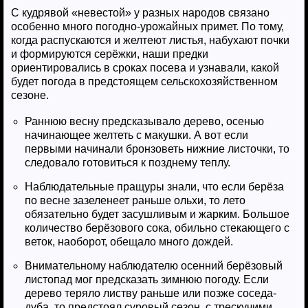
С кудрявой «невестой» у разных народов связано
особенно много погодно-урожайных примет. По тому,
когда распускаются и желтеют листья, набухают почки
и формируются серёжки, наши предки
ориентировались в сроках посева и узнавали, какой
будет погода в предстоящем сельскохозяйственном
сезоне.
Раннюю весну предсказывало дерево, осенью
начинающее желтеть с макушки. А вот если
первыми начинали бронзоветь нижние листочки, то
следовало готовиться к позднему теплу.
Наблюдательные пращуры знали, что если берёза
по весне зазеленеет раньше ольхи, то лето
обязательно будет засушливым и жарким. Большое
количество берёзового сока, обильно стекающего с
веток, наоборот, обещало много дождей.
Внимательному наблюдателю осенний берёзовый
листопад мог предсказать зимнюю погоду. Если
дерево теряло листву раньше или позже соседа-
дуба, то предстоял суровый сезон, с трескучими