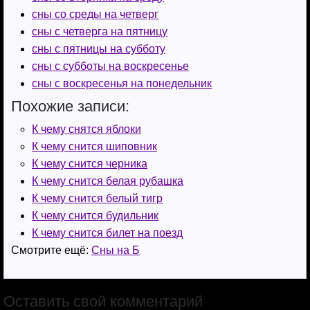
a
r
t
п
сны со среды на четверг
сны с четверга на пятницу
s
a
s
р
сны с пятницы на субботу
s
m
A
а
сны с субботы на воскресенье
n
p
в
сны с воскресенья на понедельник
i
p
и
Похожие записи:
k
т
К чему снятся яблоки
К чему снится шиповник
i
ь
К чему снится черника
К чему снится белая рубашка
К чему снится белый тигр
К чему снится будильник
К чему снится билет на поезд
Смотрите ещё:
Сны на Б
Оставить свой комментарий