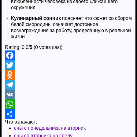
влюблённости человека из своего ближайшего
окружения.
Кулинарный сонник
поясняет, что сюжет со сбором
белой смородины означает достойное
вознаграждение за работу, проделанную в реальной
жизни.
Rating: 0.0/
5
(0 votes cast)
F
a
T
c
w
O
e
i
d
T
b
t
n
e
V
o
t
o
l
K
W
Что означают:
o
e
k
e
h
О
сны с понедельника на вторник
k
r
l
g
a
т
сны со вторника на среду