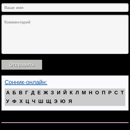
Сонник-онлайн:
А
Б
В
Г
Д
Е
Ж
З
И
Й
К
Л
М
Н
О
П
Р
С
Т
У
Ф
Х
Ц
Ч
Ш
Щ
Э
Ю
Я
[show_theme_switch_link]