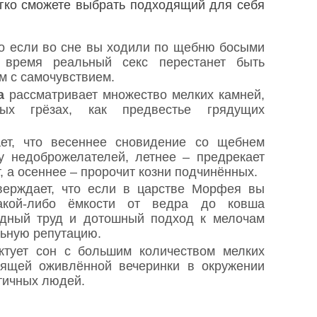
егко сможете выбрать подходящий для себя
то если во сне вы ходили по щебню босыми
 время реальный секс перестанет быть
м с самочувствием.
а
рассматривает множество мелких камней,
х грёзах, как предвестье грядущих
т, что весеннее сновидение со щебнем
у недоброжелателей, летнее – предрекает
 а осеннее – пророчит козни подчинённых.
ерждает, что если в царстве Морфея вы
акой-либо ёмкости от ведра до ковша
ердный труд и дотошный подход к мелочам
ьную репутацию.
тует сон с большим количеством мелких
оящей оживлённой вечеринки в окружении
тичных людей.