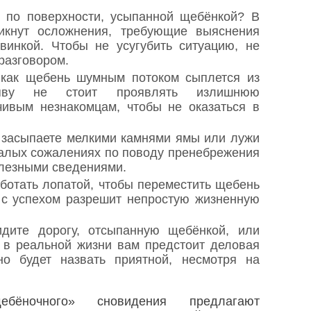
е по поверхности, усыпанной щебёнкой? В
икнут осложнения, требующие выяснения
винкой. Чтобы не усугубить ситуацию, не
 разговором.
 как щебень шумным потоком сыплется из
яву не стоит проявлять излишнюю
чивым незнакомцам, чтобы не оказаться в
ы засыпаете мелкими камнями ямы или лужи
здалых сожалениях по поводу пренебрежения
лезными сведениями.
аботать лопатой, чтобы переместить щебень
 с успехом разрешит непростую жизненную
дите дорогу, отсыпанную щебёнкой, или
и в реальной жизни вам предстоит деловая
но будет назвать приятной, несмотря на
ебёночного» сновидения предлагают