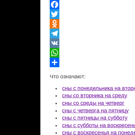
Facebook
Twitter
Odnoklassniki
Telegram
VK
WhatsApp
Отправить
Что означают:
сны с понедельника на втор
сны со вторника на среду
сны со среды на четверг
сны с четверга на пятницу
сны с пятницы на субботу
сны с субботы на воскресен
сны с воскресенья на понед