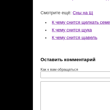
Смотрите ещё:
Сны на Щ
К чему снится щелкать семе
К чему снится щука
К чему снится щавель
Оставить комментарий
Как к вам обращаться