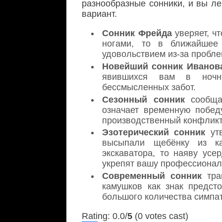
разнообразные сонники, и вы л
вариант.
Сонник Фрейда
уверяет, ч
ногами, то в ближайшее
удовольствием из-за пробле
Новейший сонник Иванов
явившихся вам в ночны
бессмысленных забот.
Сезонный сонник
сообщае
означает временную побед
производственный конфликт,
Эзотерический сонник
утв
высыпали щебёнку из к
экскаватора, то наяву ус
укрепят вашу профессионал
Современный сонник
трак
камушков как знак предст
большого количества симпа
Rating: 0.0/
5
(0 votes cast)