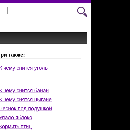
ри также:
К чему снится уголь
К чему снится банан
К чему снятся цыгане
Чеснок под подушкой
Упало яблоко
Кормить птиц