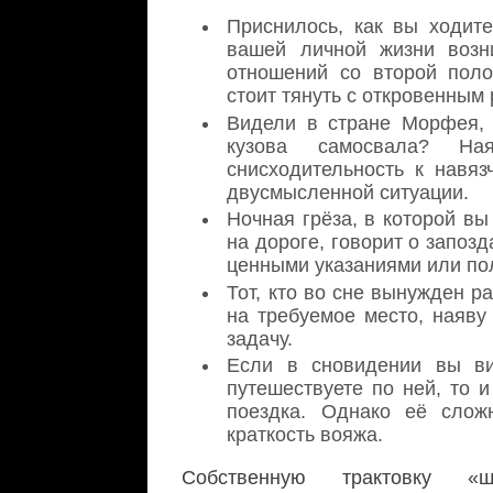
Приснилось, как вы ходит
вашей личной жизни возн
отношений со второй поло
стоит тянуть с откровенным
Видели в стране Морфея,
кузова самосвала? На
снисходительность к навяз
двусмысленной ситуации.
Ночная грёза, в которой в
на дороге, говорит о запо
ценными указаниями или по
Тот, кто во сне вынужден р
на требуемое место, наяву
задачу.
Если в сновидении вы ви
путешествуете по ней, то 
поездка. Однако её слож
краткость вояжа.
Собственную трактовку «щ