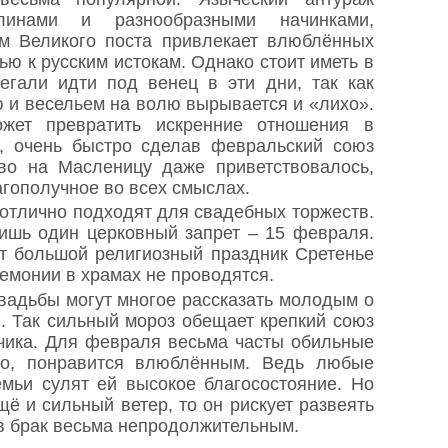
линами и разнообразными начинками,
ом Великого поста привлекает влюблённых
ью к русским истокам. Однако стоит иметь в
егали идти под венец в эти дни, так как
ю и весельем на волю вырывается и «лихо».
ожет превратить искренние отношения в
, очень быстро сделав февральский союз
тво на Масленицу даже приветствовалось,
агополучное во всех смыслах.
отлично подходят для свадебных торжеств.
ишь один церковный запрет – 15 февраля.
т большой религиозный праздник Сретенье
емонии в храмах не проводятся.
вадьбы могут многое рассказать молодым о
. Так сильный мороз обещает крепкий союз
чика. Для февраля весьма часты обильные
нно, понравится влюблённым. Ведь любые
мьи сулят ей высокое благосостояние. Но
щё и сильный ветер, то он рискует развеять
в брак весьма непродолжительным.