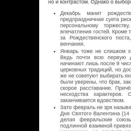
но и контрастом. Однако о выбор
Декабрь манит рождест
предпраздничная суета рис
персональному торжеств
впечатления гостей. Кроме 
за Рождественского пост
венчания.
Январь тоже не слишком х
Ведь почти всю первую д
начинают лишь после 9 чи
церковных традиций, но до
же не советуют выбирать я
были уверены, что брак, за
скорое расставание. Причё
несходства характеров. 
заканчивается вдовством.
Зато февраль не зря назыв
Дня Святого Валентина (14
делая февральские союз
подлинной взаимной привяз