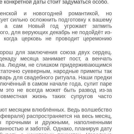
е конкретной даты стоит задуматься особо.
венской и новогодней романтикой, но
кует сильно осложнить подготовку к вашему
у, а сам Новый год угрожает затмить
того, для верующих декабрь не подойдёт из-
а, когда церковь не проводит церемонию
орош для заключения союза двух сердец.
екаду месяца занимает пост, а венчать
сла. Людям, не слишком придерживающимся
статочно суеверным, народные приметы так
нварь для свадебного ритуала. Наши предки
ключённый в самом начале года, сулит паре
м это не всегда может быть развод из-за
Совместная жизнь таких супругов часто
ают месяцем влюблённых. Ведь волшебство
 февраля) распространяется на весь месяц,
ы прочными и дружными, наполненными
анностью и заботой. Однако, планируя дату