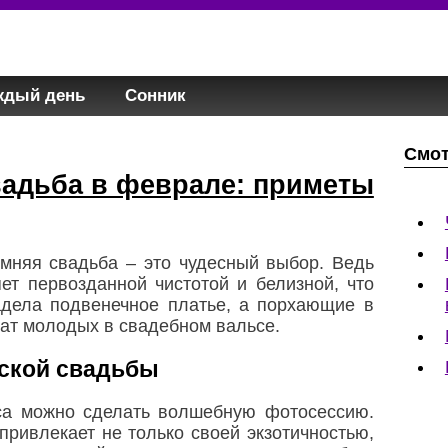
ждый день
Сонник
Смот
адьба в феврале: приметы
имняя свадьба – это чудесный выбор. Ведь
яет первозданной чистотой и белизной, что
адела подвенечное платье, а порхающие в
ат молодых в свадебном вальсе.
ской свадьбы
са можно сделать волшебную фотосессию.
ривлекает не только своей экзотичностью,