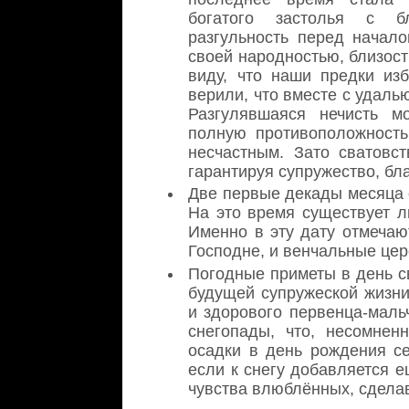
богатого застолья с б
разгульность перед начал
своей народностью, близост
виду, что наши предки изб
верили, что вместе с удаль
Разгулявшаяся нечисть м
полную противоположность
несчастным. Зато сватовс
гарантируя супружество, бл
Две первые декады месяца 
На это время существует л
Именно в эту дату отмечаю
Господне, и венчальные цер
Погодные приметы в день с
будущей супружеской жизни
и здорового первенца-маль
снегопады, что, несомне
осадки в день рождения се
если к снегу добавляется е
чувства влюблённых, сдела