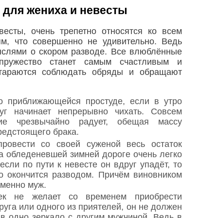
для жениха и невесты
есты, очень трепетно относятся ко всем
м, что совершенно не удивительно. Ведь
ыслями о скором разводе. Все влюблённые
пружество станет самым счастливым и
стараются соблюдать обряды и обращают
о приближающейся простуде, если в утро
уг начинает непрерывно чихать. Совсем
ие чрезвычайно радует, обещая массу
редстоящего брака.
ровести со своей суженой весь остаток
на обледеневшей зимней дороге очень легко
если по пути к невесте он вдруг упадёт, то
о окончится разводом. Причём виновником
именно муж.
ек не желает со временем приобрести
руга или одного из приятелей, он не должен
 в одно зеркало с другим мужчиной. Ведь в