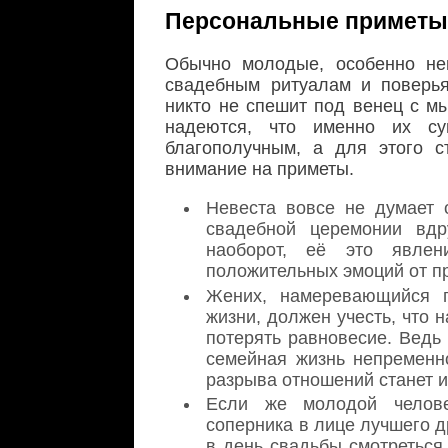
Персональные приметы 
Обычно молодые, особенно нев
свадебным ритуалам и поверья
никто не спешит под венец с м
надеются, что именно их су
благополучным, а для этого 
внимание на приметы.
Невеста вовсе не думает 
свадебной церемонии вдр
наоборот, её это явлен
положительных эмоций от п
Жених, намеревающийся п
жизни, должен учесть, что 
потерять равновесие. Ведь 
семейная жизнь непременн
разрыва отношений станет 
Если же молодой челов
соперника в лице лучшего д
в день свадьбы смотреться