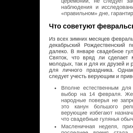
церемонии, не следует з
наблюдения и исследовани
«правильном» дне, гаранти
Что советуют февральс
Из всех зимних месяцев февраль
декабрьский Рождественский 
далеко. В январе свадебное гул
Святок, что вряд ли сделает
молодых, так и для их друзей и
для личного праздника. Одна
следует учесть верующим и при
Вполне естественным для
выбор на 14 февраля. Жен
народные поверья не запр
это канун большого рели
верующие избегают назнача
что свадебные гулянья обыч
Масленичная неделя, при
последнее время стала 