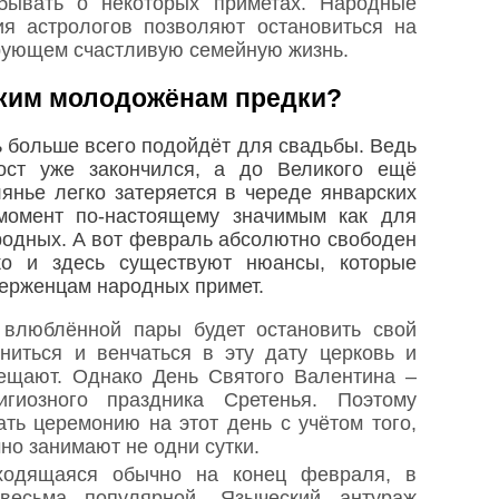
абывать о некоторых приметах. Народные
я астрологов позволяют остановиться на
рующем счастливую семейную жизнь.
ким молодожёнам предки?
 больше всего подойдёт для свадьбы. Ведь
пост уже закончился, а до Великого ещё
янье легко затеряется в череде январских
 момент по-настоящему значимым как для
 родных. А вот февраль абсолютно свободен
ко и здесь существуют нюансы, которые
верженцам народных примет.
 влюблённой пары будет остановить свой
иться и венчаться в эту дату церковь и
ещают. Однако День Святого Валентина –
гиозного праздника Сретенья. Поэтому
ть церемонию на этот день с учётом того,
но занимают не одни сутки.
ходящаяся обычно на конец февраля, в
весьма популярной. Языческий антураж