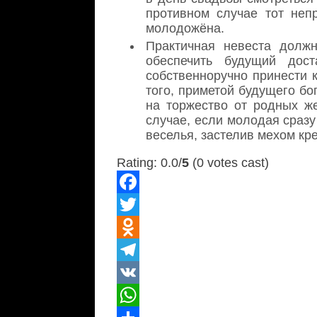
противном случае тот неп
молодожёна.
Практичная невеста долж
обеспечить будущий дос
собственноручно принести 
того, приметой будущего бо
на торжество от родных же
случае, если молодая сразу 
веселья, застелив мехом кр
Rating: 0.0/
5
(0 votes cast)
Facebook
Twitter
Odnoklassniki
Telegram
VK