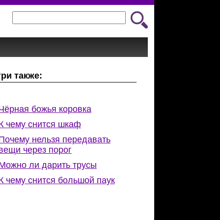
ри также:
Чёрная божья коровка
К чему снится шкаф
Почему нельзя передавать
вещи через порог
Можно ли дарить трусы
К чему снится большой паук