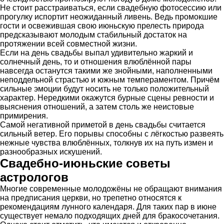
Не стоит расстраиваться, если свадебную фотосессию или
прогулку испортит неожиданный ливень. Ведь промокшие
гости и освежившая свою июньскую прелесть природа
предсказывают молодым стабильный достаток на
протяжении всей совместной жизни.
Если на день свадьбы выпал удивительно жаркий и
солнечный день, то и отношения влюблённой пары
навсегда останутся такими же знойными, наполненными
неподдельной страстью и южным темпераментом. Причём
сильные эмоции будут носить не только положительный
характер. Нередкими окажутся бурные сцены ревности и
выяснения отношений, а затем столь же неистовые
примирения.
Самой негативной приметой в день свадьбы считается
сильный ветер. Его порывы способны с лёгкостью развеять
нежные чувства влюблённых, толкнув их на путь измен и
разнообразных искушений.
Свадебно-июньские советы
астрологов
Многие современные молодожёны не обращают внимания
на предписания церкви, но трепетно относятся к
рекомендациям лунного календаря. Для таких пар в июне
существует немало подходящих дней для бракосочетания.