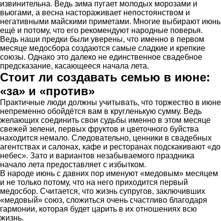
извинительна. Ведь зима пугает молодых морозами и
вьюгами, а весна настораживает непостоянством и
негативными майскими приметами. Многие выбирают июнь
ещё и потому, что его рекомендуют народные поверья.
Ведь наши предки были уверены, что именно в первом
месяце медосбора создаются самые сладкие и крепкие
союзы. Однако это далеко не единственное свадебное
предсказание, касающееся начала лета.
Стоит ли создавать семью в июне:
«за» и «против»
Практичные люди должны учитывать, что торжество в июне
непременно обойдётся вам в кругленькую сумму. Ведь
желающих соединить свои судьбы именно в этом месяце
свежей зелени, первых фруктов и цветочного буйства
находится немало. Следовательно, ценники в свадебных
агентствах и салонах, кафе и ресторанах подскакивают «до
небес». Зато и вариантов незабываемого праздника
начало лета предоставляет с избытком.
В народе июнь с давних пор именуют «медовым» месяцем
и не только потому, что на него приходится первый
медосбор. Считается, что жизнь супругов, заключивших
«медовый» союз, сложиться очень счастливо благодаря
гармонии, которая будет царить в их отношениях всю
жизнь.