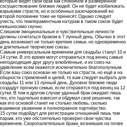
которые видят свой брак как спокойное и размеренное
сосуществование близких людей. Он не будет изобиловать
взрывами страсти, но и особенных разочарований во
второй половинке тоже не принесёт. Однако следует
учесть, что темпераментным натурам в таком союзе будет
невыносимо скучно.
Слишком эмоциональные и чувствительные личности
должны сочетаться браком в 7 лунный день. Обычно в этот
день возникают не только крепкие семьи, но одновременно
и длительные творческие союзы.
Самым универсальным временем для свадьбы станут 10 и
14 сутки. В это время могут отправиться под венец самые
неподходящие друг другу влюблённые, и их союз на
удивление всем окажется исключительно благополучным.
Если ваш союз основан не только на страсти, но ещё и на
общности стремлений и целей, то вам следует выбрать для
свадьбы 11 или 13 лунный день. Духовно близкие люди
создадут прочную семью, если отправятся под венец на 12
сутки. В том и другом случае удачный брак ожидает лишь
тех, кто тщательно взвесил и обдумал своё решение, так
как его основой станет не столько любовь, сколько
взаимное уважение и полноправное партнёрство.
15 сутки подойдут для регистрации отношений лишь тем
парам, кто уже обстоятельно проверил свои чувства
временем. Скоропалительные браки, возникшие на почве