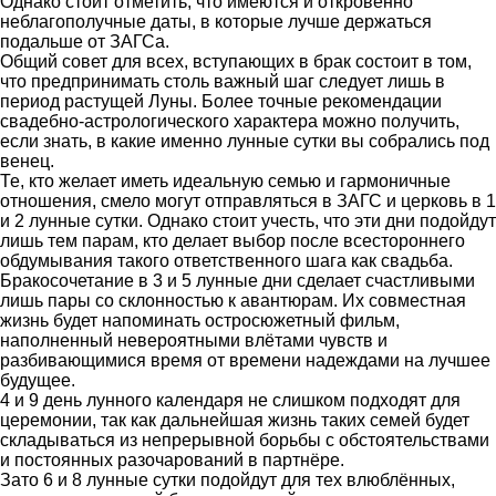
Однако стоит отметить, что имеются и откровенно
неблагополучные даты, в которые лучше держаться
подальше от ЗАГСа.
Общий совет для всех, вступающих в брак состоит в том,
что предпринимать столь важный шаг следует лишь в
период растущей Луны. Более точные рекомендации
свадебно-астрологического характера можно получить,
если знать, в какие именно лунные сутки вы собрались под
венец.
Те, кто желает иметь идеальную семью и гармоничные
отношения, смело могут отправляться в ЗАГС и церковь в 1
и 2 лунные сутки. Однако стоит учесть, что эти дни подойдут
лишь тем парам, кто делает выбор после всестороннего
обдумывания такого ответственного шага как свадьба.
Бракосочетание в 3 и 5 лунные дни сделает счастливыми
лишь пары со склонностью к авантюрам. Их совместная
жизнь будет напоминать остросюжетный фильм,
наполненный невероятными влётами чувств и
разбивающимися время от времени надеждами на лучшее
будущее.
4 и 9 день лунного календаря не слишком подходят для
церемонии, так как дальнейшая жизнь таких семей будет
складываться из непрерывной борьбы с обстоятельствами
и постоянных разочарований в партнёре.
Зато 6 и 8 лунные сутки подойдут для тех влюблённых,