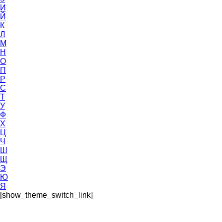
И
Й
К
Л
М
Н
О
П
Р
С
Т
У
Ф
Х
Ц
Ч
Ш
Щ
Э
Ю
Я
[show_theme_switch_link]