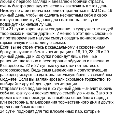
любви с первого взгляда и внезапной горячки страсти,
очень быстро распадутся, если их заключать в этот день.
Никому не стоит венчаться или отправляться в ЗАГС на 16
лунный день, чтобы не сделать несчастным себя и свою
вторую половинку. Однако для сватовства эти сутки
подойдут как нельзя лучше.
17 и 21 сутки хороши для соединения в супружестве людей
творческих и нестандартных. Именно в этот день сложные
и противоречивые натуры смогут создать по-настоящему
гармоничную и счастливую семью.
Если вы не стремитесь к скандальному и скоротечному
браку, то лучше избегать регистрации в 18, 19, 23, 26 и 29
лунный день. Да и 20 сутки подойдут лишь тем, чьё
решение тщательно и всесторонне обдумано и взвешено.
К свадьбе на 22 и 27 лунные сутки стоит отнестись с
осторожностью. Ведь сама церемония и сопутствующие
расходы рискуют создать значительную брешь в семейном
бюджете. Если вы запланировали скромное торжество, то
выбирайте другой день для регистрации.
Отправляться под венец в 25 лунный день – значит обречь
себя на краткую и несчастливую семейную жизнь. Зато это
время отлично подходит для выбора свадебного наряда
или ресторана, планирования торжественного дня и других
предсвадебных хлопот.
24 сутки подходят для тех влюблённых пар, которые