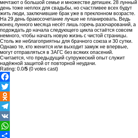
мечтают о большой семье и множестве детишек. 28 лунный
день тоже неплох для свадьбы, но счастливее всех будут
жить люди, заключившие брак уже в преклонном возрасте.
На 29 день бракосочетание лучше не планировать. Ведь
конец лунного месяца несёт лишь горечь разочарований, а
подождать до начала следующего цикла остаётся совсем
немного, чтобы начать новую жизнь с чистой страницы.
Столь же неблагоприятны для брачного союза и 30 сутки.
Однако те, кто женится или выходит замуж не впервые,
могут отправляться в ЗАГС без всяких опасений.
Считается, что предыдущий супружеский опыт служит
надёжной защитой от повторной неудачи.
Rating: 0.0/
5
(0 votes cast)
Facebook
Twitter
Odnoklassniki
Telegram
VK
WhatsApp