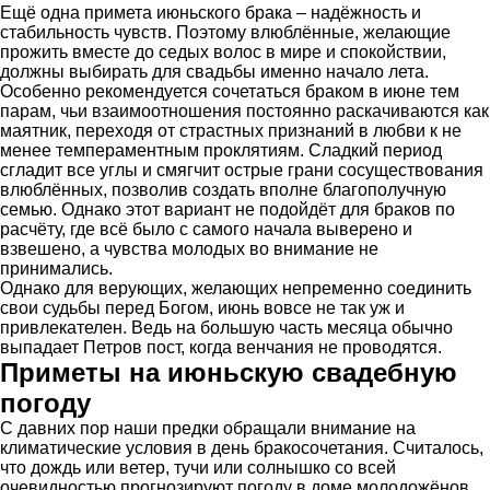
Ещё одна примета июньского брака – надёжность и
стабильность чувств. Поэтому влюблённые, желающие
прожить вместе до седых волос в мире и спокойствии,
должны выбирать для свадьбы именно начало лета.
Особенно рекомендуется сочетаться браком в июне тем
парам, чьи взаимоотношения постоянно раскачиваются как
маятник, переходя от страстных признаний в любви к не
менее темпераментным проклятиям. Сладкий период
сгладит все углы и смягчит острые грани сосуществования
влюблённых, позволив создать вполне благополучную
семью. Однако этот вариант не подойдёт для браков по
расчёту, где всё было с самого начала выверено и
взвешено, а чувства молодых во внимание не
принимались.
Однако для верующих, желающих непременно соединить
свои судьбы перед Богом, июнь вовсе не так уж и
привлекателен. Ведь на большую часть месяца обычно
выпадает Петров пост, когда венчания не проводятся.
Приметы на июньскую свадебную
погоду
С давних пор наши предки обращали внимание на
климатические условия в день бракосочетания. Считалось,
что дождь или ветер, тучи или солнышко со всей
очевидностью прогнозируют погоду в доме молодожёнов.