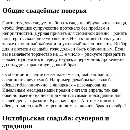
Общие свадебные поверья
Считается, что следует выбирать гладкие обручальные кольца,
чтобы будущее супружество протекало без проблем и
неприятностей. Дурная примета для семейной жизни – ронять
или терять свадебное украшение. Несчастливый брак сулит
также сломанный каблук или уколотый палец невесты. Выбор
дня и времени свадьбы тоже должен быть обдуманным. Если
вы назначаете торжество на 13-е число – рискуете превратить
совместную жизнь в череду неудач, а церемония, проведённая
до полудня, гарантирует долгий брак.
Особенное значение имеет даже месяц, выбранный для
соединения двух судеб. Например, декабрьская свадьба
обещает благополучие, а январская – разочарования.
Идеальным месяцем наши предки считали апрель, так как
обычно именно на него приходится самый подходящий для
свадеб день – праздник Красная Горка. А что же приметы
обещают молодожёнам, решившим заключить брак в октябре?
Октябрьская свадьба: суеверия и
традиции