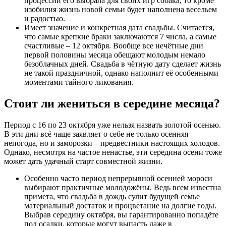
процессии его выбрала для своих игр собака, то кроме
изобилия жизнь новой семьи будет наполнена весельем
и радостью.
Имеет значение и конкретная дата свадьбы. Считается,
что самые крепкие браки заключаются 7 числа, а самые
счастливые – 12 октября. Вообще все нечётные дни
первой половины месяца обещают молодым немало
безоблачных дней. Свадьба в чётную дату сделает жизнь
не такой праздничной, однако наполнит её особенными
моментами тайного ликования.
Стоит ли жениться в середине месяца?
Период с 16 по 23 октября уже нельзя назвать золотой осенью.
В эти дни всё чаще заявляет о себе не только осенняя
непогода, но и заморозки – предвестники настоящих холодов.
Однако, несмотря на частое ненастье, эти середина осени тоже
может дать удачный старт совместной жизни.
Особенно часто период непрерывной осенней мороси
выбирают практичные молодожёны. Ведь всем известна
примета, что свадьба в дождь сулит будущей семье
материальный достаток и процветание на долгие годы.
Выбрав середину октября, вы гарантированно попадёте
под осадки, которые могут выпасть даже в