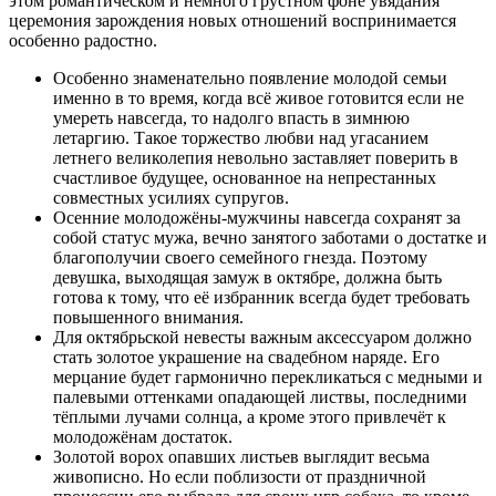
этом романтическом и немного грустном фоне увядания
церемония зарождения новых отношений воспринимается
особенно радостно.
Особенно знаменательно появление молодой семьи
именно в то время, когда всё живое готовится если не
умереть навсегда, то надолго впасть в зимнюю
летаргию. Такое торжество любви над угасанием
летнего великолепия невольно заставляет поверить в
счастливое будущее, основанное на непрестанных
совместных усилиях супругов.
Осенние молодожёны-мужчины навсегда сохранят за
собой статус мужа, вечно занятого заботами о достатке и
благополучии своего семейного гнезда. Поэтому
девушка, выходящая замуж в октябре, должна быть
готова к тому, что её избранник всегда будет требовать
повышенного внимания.
Для октябрьской невесты важным аксессуаром должно
стать золотое украшение на свадебном наряде. Его
мерцание будет гармонично перекликаться с медными и
палевыми оттенками опадающей листвы, последними
тёплыми лучами солнца, а кроме этого привлечёт к
молодожёнам достаток.
Золотой ворох опавших листьев выглядит весьма
живописно. Но если поблизости от праздничной