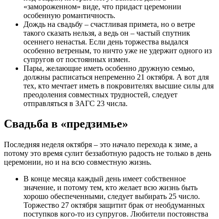
«замороженном» виде, что придаст церемонии
особенную романтичность.
Дождь на свадьбу – счастливая примета, но о ветре
такого сказать нельзя, а ведь он – частый спутник
осеннего ненастья. Если день торжества выдался
особенно ветреным, то ничто уже не удержит одного из
супругов от постоянных измен.
Пары, желающие иметь особенно дружную семью,
должны расписаться непременно 21 октября. А вот для
тех, кто мечтает иметь в покровителях высшие силы для
преодоления совместных трудностей, следует
отправляться в ЗАГС 23 числа.
Свадьба в «предзимье»
Последняя неделя октября – это начало перехода к зиме, а
потому это время сулит беззаботную радость не только в день
церемонии, но и на всю совместную жизнь.
В конце месяца каждый день имеет собственное
значение, и потому тем, кто желает всю жизнь быть
хорошо обеспеченными, следует выбирать 25 число.
Торжество 27 октября защитит брак от необдуманных
поступков кого-то из супругов. Любители постоянства