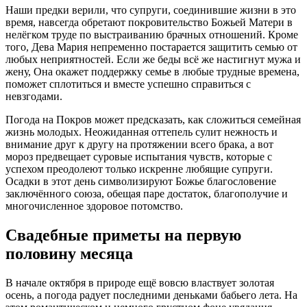
Наши предки верили, что супруги, соединившие жизни в это
время, навсегда обретают покровительство Божьей Матери в
нелёгком труде по выстраиванию брачных отношений. Кроме
того, Дева Мария непременно постарается защитить семью от
любых неприятностей. Если же беды всё же настигнут мужа и
жену, Она окажет поддержку семье в любые трудные времена,
поможет сплотиться и вместе успешно справиться с
невзгодами.
Погода на Покров может предсказать, как сложиться семейная
жизнь молодых. Неожиданная оттепель сулит нежность и
внимание друг к другу на протяжении всего брака, а вот
мороз предвещает суровые испытания чувств, которые с
успехом преодолеют только искренне любящие супруги.
Осадки в этот день символизируют Божье благословение
заключённого союза, обещая паре достаток, благополучие и
многочисленное здоровое потомство.
Свадебные приметы на первую
половину месяца
В начале октября в природе ещё вовсю властвует золотая
осень, а погода радует последними деньками бабьего лета. На