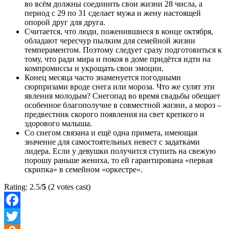
во всём должны соединить свои жизни 28 числа, а
период с 29 по 31 сделает мужа и жену настоящей
опорой друг для друга.
Считается, что люди, поженившиеся в конце октября,
обладают чересчур пылким для семейной жизни
темпераментом. Поэтому следует сразу подготовиться к
тому, что ради мира и покоя в доме придётся идти на
компромиссы и укрощать свои эмоции.
Конец месяца часто знаменуется погодными
сюрпризами вроде снега или мороза. Что же сулят эти
явления молодым? Снегопад во время свадьбы обещает
особенное благополучие в совместной жизни, а мороз –
предвестник скорого появления на свет крепкого и
здорового малыша.
Со снегом связана и ещё одна примета, имеющая
значение для самостоятельных невест с задатками
лидера. Если у девушки получится ступить на свежую
порошу раньше жениха, то ей гарантирована «первая
скрипка» в семейном «оркестре».
Rating: 2.5/
5
(2 votes cast)
Facebook