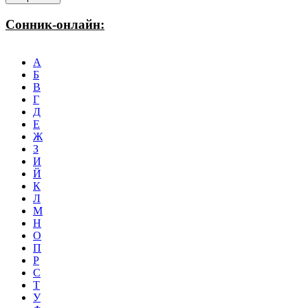
Сонник-онлайн:
А
Б
В
Г
Д
Е
Ж
З
И
Й
К
Л
М
Н
О
П
Р
С
Т
У