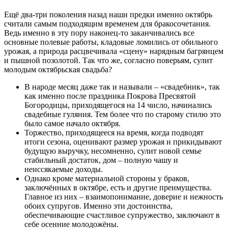
Ещё два-три поколения назад наши предки именно октябрь
считали самым подходящим временем для бракосочетания.
Ведь именно в эту пору наконец-то заканчивались все
основные полевые работы, кладовые ломились от обильного
урожая, а природа расцвечивала «сцену» нарядным багрянцем
и пышной позолотой. Так что же, согласно поверьям, сулит
молодым октябрьская свадьба?
В народе месяц даже так и называли – «свадебник», так
как именно после праздника Покрова Пресвятой
Богородицы, приходящегося на 14 число, начинались
свадебные гуляния. Тем более что по старому стилю это
было самое начало октября.
Торжество, приходящееся на время, когда подводят
итоги сезона, оценивают размер урожая и прикидывают
будущую выручку, несомненно, сулит новой семье
стабильный достаток, дом – полную чашу и
неиссякаемые доходы.
Однако кроме материальной стороны у браков,
заключённых в октябре, есть и другие преимущества.
Главное из них – взаимопонимание, доверие и нежность
обоих супругов. Именно эти достоинства,
обеспечивающие счастливое супружество, заключают в
себе осенние молодожёны.