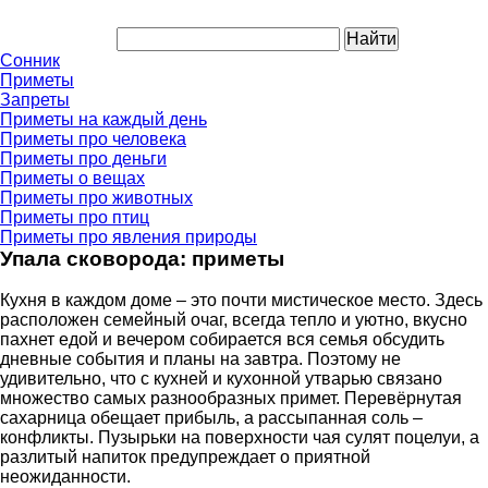
Сонник
Приметы
Запреты
Приметы на каждый день
Приметы про человека
Приметы про деньги
Приметы о вещах
Приметы про животных
Приметы про птиц
Приметы про явления природы
Упала сковорода: приметы
Кухня в каждом доме – это почти мистическое место. Здесь
расположен семейный очаг, всегда тепло и уютно, вкусно
пахнет едой и вечером собирается вся семья обсудить
дневные события и планы на завтра. Поэтому не
удивительно, что с кухней и кухонной утварью связано
множество самых разнообразных примет. Перевёрнутая
сахарница обещает прибыль, а рассыпанная соль –
конфликты. Пузырьки на поверхности чая сулят поцелуи, а
разлитый напиток предупреждает о приятной
неожиданности.