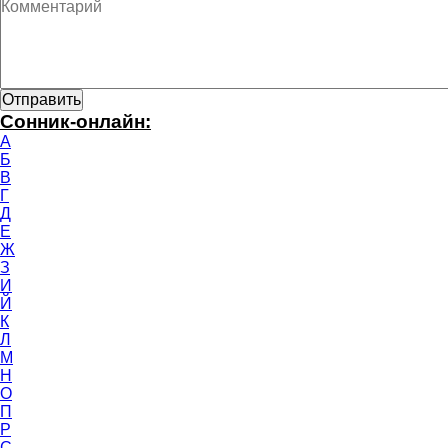
Сонник-онлайн:
А
Б
В
Г
Д
Е
Ж
З
И
Й
К
Л
М
Н
О
П
Р
С