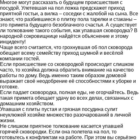
Многое могут рассказать о будущем происшествия с
посудой. Улетевшая на пол ложка предскажет приход
приятной гостьи, а вилка – соседки с жалобой на сына. Все
знают, что разбившиеся о плитку пола тарелки и стаканы –
это примета будущего безоблачного счастья. А существует
ли толкование такого события, как упавшая сковородка? В
народной сокровищнице найдётся объяснение и этому
инциденту!
Чаще всего считается, что грохнувшая об пол сковорода
обещает всему семейству приход шумной и весёлой
компании гостей.
Если происшествие со сковородкой происходит слишком
часто, то хозяйка должна обратить внимание на качество
работы по дому. Ведь именно таким образом домовой
выражает своё неодобрение её способностями к уборке и
готовке.
Если падает сковородка, полная еды, не огорчайтесь. Ведь
такая примета обещает удачу во всех делах, связанных с
домашним хозяйством.
Упавшая с плиты пустая и грязная посудина сулит
неуклюжей хозяйке множество разочарований в личной
жизни.
Не слишком приятное толкование касается упавшей
горячей сковородки. Если она полетела на пол, то
готовьтесь к конфликтам на работе. При этом вы серьёзно